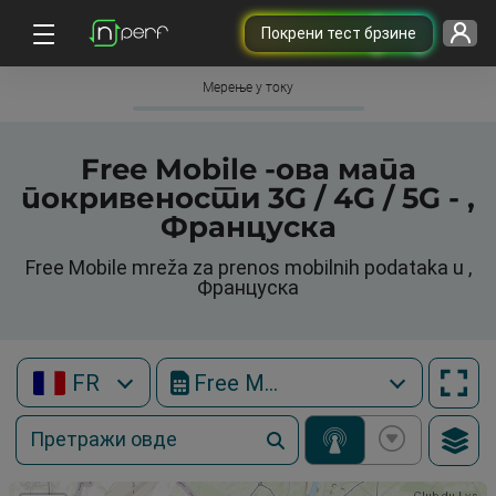
Покрени тест брзине
Мерење у току
Free Mobile -ова мапа
покривености 3G / 4G / 5G - ,
Француска
Free Mobile mreža za prenos mobilnih podataka u ,
Француска
FR
Free Mobile