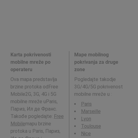
Karta pokrivenosti
Mape mobilnog
mobilne mreže po
pokrivanja za druge
operateru
zone
Ova mapa predstavlja
Pogledajte takodje
brzine protoka odFree
3G/4G/5G pokrivenost
Mobile2G, 3G, 4G i 5G
mobilne mreže u
:
mobilne mreže uParis,
Paris
Париз, Ил де Франс.
Marseille
Takođe pogledajte:
Free
Lyon
Mobile
mapu brzine
Toulouse
protoka u Paris, Париз,
Nice