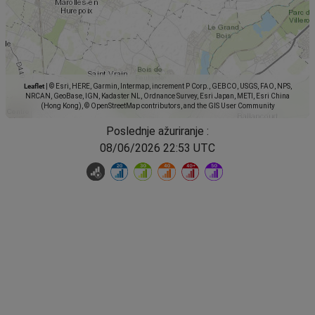
Leaflet
|
© Esri, HERE, Garmin, Intermap, increment P Corp., GEBCO, USGS, FAO, NPS,
NRCAN, GeoBase, IGN, Kadaster NL, Ordnance Survey, Esri Japan, METI, Esri China
(Hong Kong), © OpenStreetMap contributors, and the GIS User Community
Poslednje ažuriranje :
08/06/2026 22:53 UTC