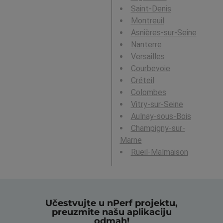
Saint-Denis
Montreuil
Asnières-sur-Seine
Nanterre
Versailles
Courbevoie
Créteil
Colombes
Vitry-sur-Seine
Aulnay-sous-Bois
Champigny-sur-
Marne
Rueil-Malmaison
Učestvujte u nPerf projektu,
preuzmite našu aplikaciju
odmah!