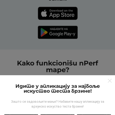
Kako funkcionišu nPerf
mape?
Идите у апликацију за најбоље
искуство теста брзине!
Зашто се задовољити мање? Набавите нашу апликацију за
Odakle dolaze podaci?
врхунско искуство теста брзине!