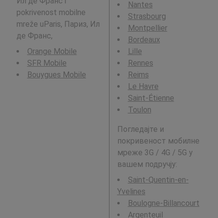
Ил де Франс i
Nantes
pokrivenost mobilne
Strasbourg
mreže uParis, Париз, Ил
Montpellier
де Франс,
Bordeaux
Orange Mobile
Lille
SFR Mobile
Rennes
Bouygues Mobile
Reims
Le Havre
Saint-Étienne
Toulon
Погледајте и
покривеност мобилне
мреже 3G / 4G / 5G у
вашем подручју:
Saint-Quentin-en-
Yvelines
Boulogne-Billancourt
Argenteuil