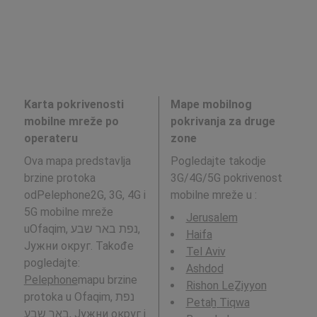
Karta pokrivenosti
Mape mobilnog
mobilne mreže po
pokrivanja za druge
operateru
zone
Ova mapa predstavlja
Pogledajte takodje
brzine protoka
3G/4G/5G pokrivenost
odPelephone2G, 3G, 4G i
mobilne mreže u
:
5G mobilne mreže
Jerusalem
uOfaqim, נפת באר שבע,
Haifa
Јужни округ. Takođe
Tel Aviv
pogledajte:
Ashdod
Pelephone
mapu brzine
Rishon LeẔiyyon
protoka u Ofaqim, נפת
Petaẖ Tiqwa
באר שבע, Јужни округ i