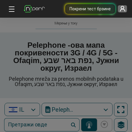
Покрени тест брзине
Мерење у току
Pelephone -ова мапа
покривености 3G / 4G / 5G -
Ofaqim, נפת באר שבע, Јужни
округ, Израел
Pelephone mreža za prenos mobilnih podataka u
Ofaqim, נפת באר שבע, Јужни округ, Израел
IL
Pelephone