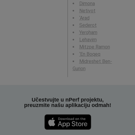
Dimona
Netivot
‘Arad
Sederot
Yeroẖam
Lehavim
Mitzpe Ramon
‘En Boqeq
Midreshet Ben-
Gurion
Učestvujte u nPerf projektu,
preuzmite našu aplikaciju odmah!