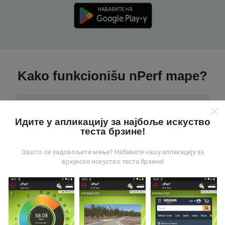
Kako funkcionišu nPerf mape?
Идите у апликацију за најбоље искуство
теста брзине!
Odakle dolaze podaci?
Зашто се задовољити мање? Набавите нашу апликацију за
врхунско искуство теста брзине!
Podaci se prikupljaju od testova koje vrši korisnici
aplikacije nPerf. To su testovi koji se sprovode u
realnim uslovima, direktno na terenu. Ako želite da se
angažujete, sve što treba da uradite je da preuzmete
aplikaciju nPerf na smartphone uređaj.
što više
podataka postoji, to će biti sveobuhvatnije mape!