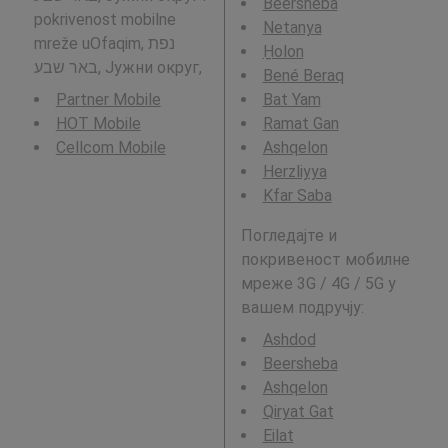
Beersheba
pokrivenost mobilne
Netanya
mreže uOfaqim, נפת
H̱olon
באר שבע, Јужни округ,
Bené Beraq
Partner Mobile
Bat Yam
HOT Mobile
Ramat Gan
Cellcom Mobile
Ashqelon
Herzliyya
Kfar Saba
Погледајте и
покривеност мобилне
мреже 3G / 4G / 5G у
вашем подручју:
Ashdod
Beersheba
Ashqelon
Qiryat Gat
Eilat