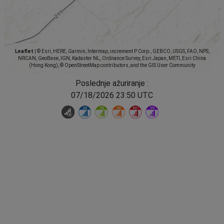
Leaflet
|
© Esri, HERE, Garmin, Intermap, increment P Corp., GEBCO, USGS, FAO, NPS,
NRCAN, GeoBase, IGN, Kadaster NL, Ordnance Survey, Esri Japan, METI, Esri China
(Hong Kong), © OpenStreetMap contributors, and the GIS User Community
Poslednje ažuriranje :
07/18/2026 23:50 UTC