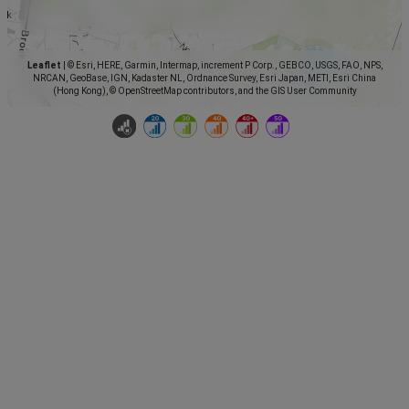
Leaflet
|
© Esri, HERE, Garmin, Intermap, increment P Corp., GEBCO, USGS, FAO, NPS,
NRCAN, GeoBase, IGN, Kadaster NL, Ordnance Survey, Esri Japan, METI, Esri China
(Hong Kong), © OpenStreetMap contributors, and the GIS User Community