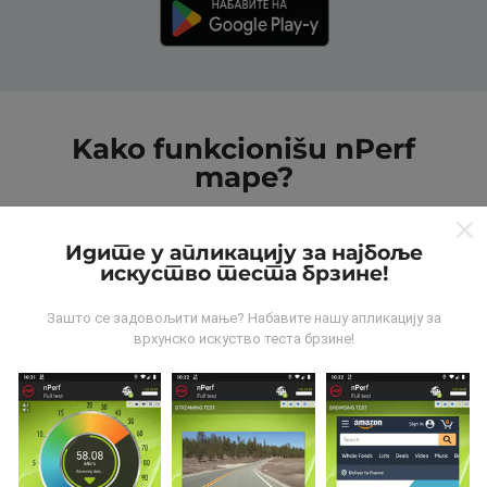
Kako funkcionišu nPerf
mape?
Идите у апликацију за најбоље
искуство теста брзине!
Зашто се задовољити мање? Набавите нашу апликацију за
Odakle dolaze podaci?
врхунско искуство теста брзине!
Podaci se prikupljaju od testova koje vrši korisnici
aplikacije nPerf. To su testovi koji se sprovode u
realnim uslovima, direktno na terenu. Ako želite da se
angažujete, sve što treba da uradite je da preuzmete
aplikaciju nPerf na smartphone uređaj.
što više