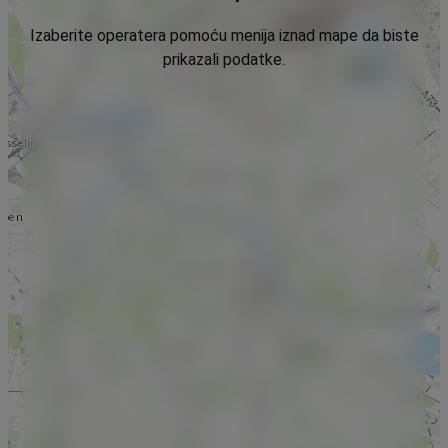
Izaberite operatera pomoću menija iznad mape da biste
prikazali podatke.