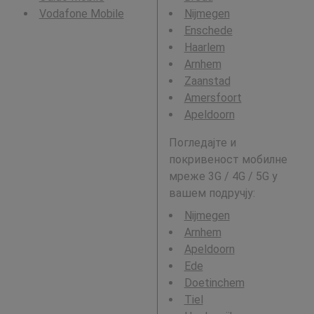
Vodafone Mobile
Nijmegen
Enschede
Haarlem
Arnhem
Zaanstad
Amersfoort
Apeldoorn
Погледајте и
покривеност мобилне
мреже 3G / 4G / 5G у
вашем подручју:
Nijmegen
Arnhem
Apeldoorn
Ede
Doetinchem
Tiel