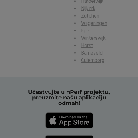
Harderwijk
Nijkerk
Zutphen
Wageningen
Epe
Winterswijk
Horst
Barneveld
Culemborg
Učestvujte u nPerf projektu,
preuzmite našu aplikaciju
odmah!