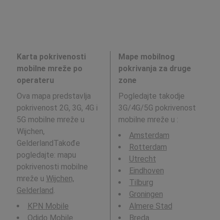
Karta pokrivenosti
Mape mobilnog
mobilne mreže po
pokrivanja za druge
operateru
zone
Ova mapa predstavlja
Pogledajte takodje
pokrivenost 2G, 3G, 4G i
3G/4G/5G pokrivenost
5G mobilne mreže u
mobilne mreže u
:
Wijchen,
Amsterdam
GelderlandTakođe
Rotterdam
pogledajte: mapu
Utrecht
pokrivenosti mobilne
Eindhoven
mreže u
Wijchen,
Tilburg
Gelderland
.
Groningen
KPN Mobile
Almere Stad
Odido Mobile
Breda