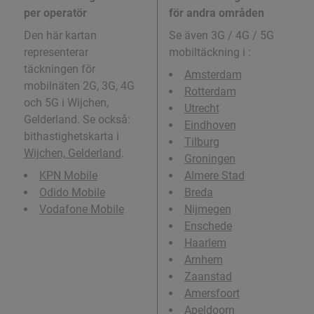
per operatör
för andra områden
Den här kartan
Se även 3G / 4G / 5G
representerar
mobiltäckning i
:
täckningen för
Amsterdam
mobilnäten 2G, 3G, 4G
Rotterdam
och 5G i Wijchen,
Utrecht
Gelderland. Se också:
Eindhoven
bithastighetskarta i
Tilburg
Wijchen, Gelderland
.
Groningen
KPN Mobile
Almere Stad
Odido Mobile
Breda
Vodafone Mobile
Nijmegen
Enschede
Haarlem
Arnhem
Zaanstad
Amersfoort
Apeldoorn