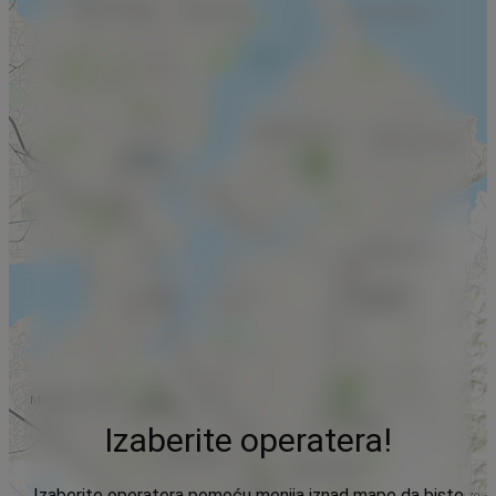
Izaberite operatera!
Izaberite operatera pomoću menija iznad mape da biste