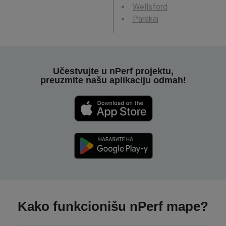
Wellsford
Parakai
Učestvujte u nPerf projektu,
preuzmite našu aplikaciju odmah!
Kako funkcionišu nPerf mape?