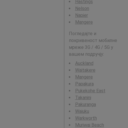
Hastings
Nelson
Napier
Mangere
Погледајте и
покривеност мобилне
мреже 3G / 4G / 5G у
вашем подручју:
Auckland
Waitakere
Mangere
Papakura
Pukekohe East
Takanini
Pakuranga
Waiuku
Warkworth
Muriwai Beach