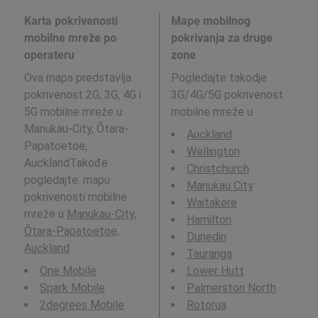
Karta pokrivenosti
Mape mobilnog
mobilne mreže po
pokrivanja za druge
operateru
zone
Ova mapa predstavlja
Pogledajte takodje
pokrivenost 2G, 3G, 4G i
3G/4G/5G pokrivenost
5G mobilne mreže u
mobilne mreže u
:
Manukau-City, Ōtara-
Auckland
Papatoetoe,
Wellington
AucklandTakođe
Christchurch
pogledajte: mapu
Manukau City
pokrivenosti mobilne
Waitakere
mreže u
Manukau-City,
Hamilton
Ōtara-Papatoetoe,
Dunedin
Auckland
.
Tauranga
One Mobile
Lower Hutt
Spark Mobile
Palmerston North
2degrees Mobile
Rotorua