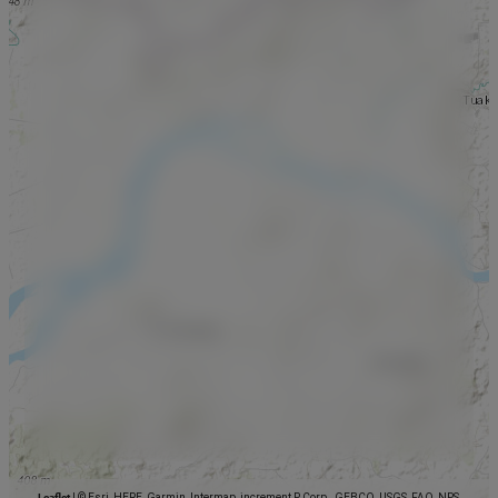
Leaflet
|
© Esri, HERE, Garmin, Intermap, increment P Corp., GEBCO, USGS, FAO, NPS,