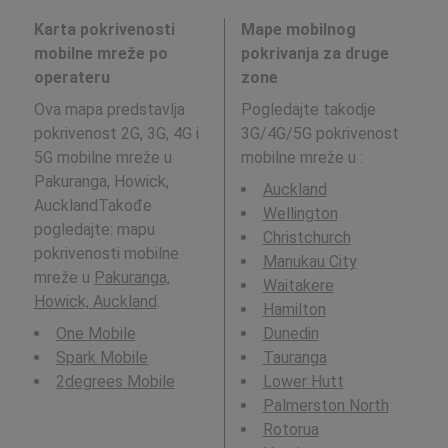
Karta pokrivenosti
Mape mobilnog
mobilne mreže po
pokrivanja za druge
operateru
zone
Ova mapa predstavlja
Pogledajte takodje
pokrivenost 2G, 3G, 4G i
3G/4G/5G pokrivenost
5G mobilne mreže u
mobilne mreže u
:
Pakuranga, Howick,
Auckland
AucklandTakođe
Wellington
pogledajte: mapu
Christchurch
pokrivenosti mobilne
Manukau City
mreže u
Pakuranga,
Waitakere
Howick, Auckland
.
Hamilton
One Mobile
Dunedin
Spark Mobile
Tauranga
2degrees Mobile
Lower Hutt
Palmerston North
Rotorua