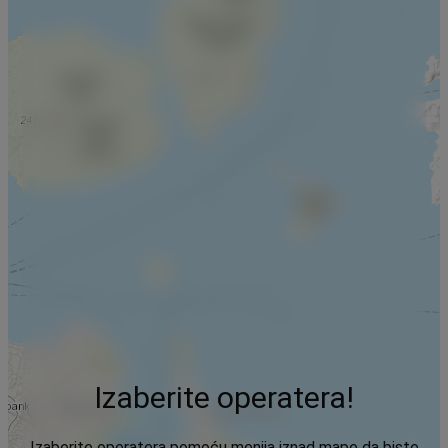
Izaberite operatera!
Izaberite operatera pomoću menija iznad mape da biste