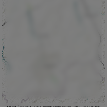
Leaflet
|
© Esri, HERE, Garmin, Intermap, increment P Corp., GEBCO, USGS, FAO, NPS,