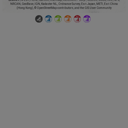
NRCAN, GeoBase, IGN, Kadaster NL, Ordnance Survey, Esri Japan, METI, Esri China
(Hong Kong), © OpenStreetMap contributors, and the GIS User Community