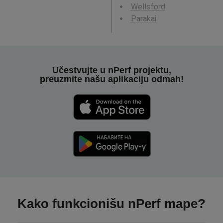
Wellsford
Parakai
Učestvujte u nPerf projektu,
preuzmite našu aplikaciju odmah!
Kako funkcionišu nPerf mape?