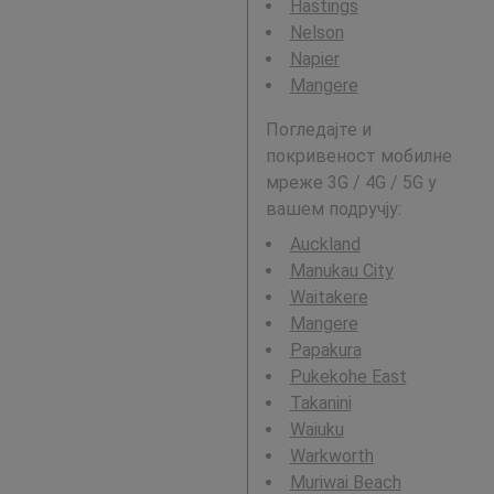
Hastings
Nelson
Napier
Mangere
Погледајте и
покривеност мобилне
мреже 3G / 4G / 5G у
вашем подручју:
Auckland
Manukau City
Waitakere
Mangere
Papakura
Pukekohe East
Takanini
Waiuku
Warkworth
Muriwai Beach