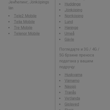
Јенћепинг, Jönköpings
Huddinge
län
Jönköping
Tele2 Mobile
Norrköping
Telia Mobile
Lund
Tre Mobile
Haninge
Telenor Mobile
Umeå
Gävle
Погледајте и 3G / 4G /
5G брзине преноса
података у вашем
подручју:
Huskvarna
Värnamo
Nässjö
Tranås
Vetlanda
Gislaved