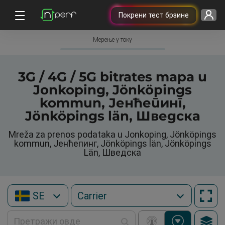
Покрени тест брзине
Мерење у току
3G / 4G / 5G bitrates mapa u
Jonkoping, Jönköpings
kommun, Јенћепинг,
Jönköpings län, Шведска
Mreža za prenos podataka u Jonkoping, Jönköpings
kommun, Јенћепинг, Jönköpings län, Jönköpings
Län, Шведска
SE