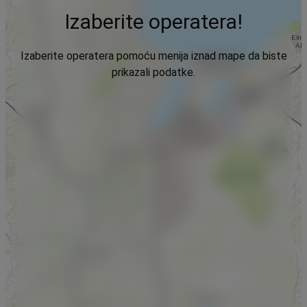
Izaberite operatera!
Izaberite operatera pomoću menija iznad mape da biste
prikazali podatke.