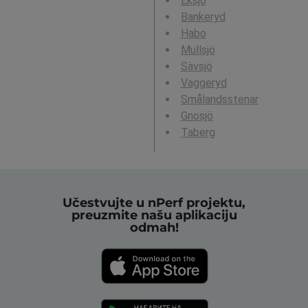
Eksjö
Bankeryd
Habo
Mullsjö
Sävsjö
Vaggeryd
Smålandsstenar
Gnosjö
Taberg
Učestvujte u nPerf projektu,
preuzmite našu aplikaciju
odmah!