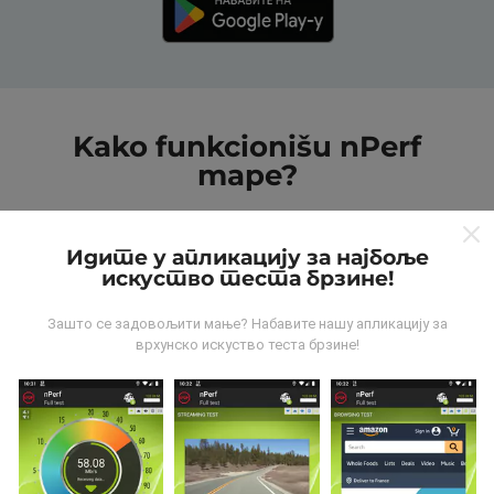
Kako funkcionišu nPerf
mape?
Идите у апликацију за најбоље
искуство теста брзине!
Зашто се задовољити мање? Набавите нашу апликацију за
Odakle dolaze podaci?
врхунско искуство теста брзине!
Podaci se prikupljaju od testova koje vrši korisnici
aplikacije nPerf. To su testovi koji se sprovode u
realnim uslovima, direktno na terenu. Ako želite da se
angažujete, sve što treba da uradite je da preuzmete
aplikaciju nPerf na smartphone uređaj.
što više