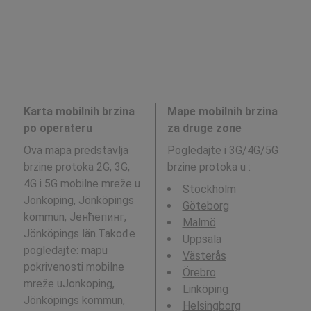
Karta mobilnih brzina
Mape mobilnih brzina
po operateru
za druge zone
Ova mapa predstavlja
Pogledajte i 3G/4G/5G
brzine protoka 2G, 3G,
brzine protoka u
:
4G i 5G mobilne mreže u
Stockholm
Jonkoping, Jönköpings
Göteborg
kommun, Јенћепинг,
Malmö
Jönköpings län.Takođe
Uppsala
pogledajte: mapu
Västerås
pokrivenosti mobilne
Örebro
mreže uJonkoping,
Linköping
Jönköpings kommun,
Helsingborg