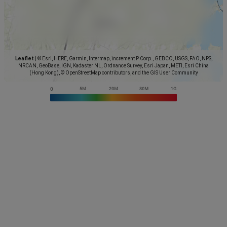
Leaflet
|
© Esri, HERE, Garmin, Intermap, increment P Corp., GEBCO, USGS, FAO, NPS,
NRCAN, GeoBase, IGN, Kadaster NL, Ordnance Survey, Esri Japan, METI, Esri China
(Hong Kong), © OpenStreetMap contributors, and the GIS User Community