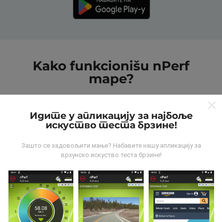
Kako funkcionišu nPerf
mape?
Идите у апликацију за најбоље
искуство теста брзине!
Зашто се задовољити мање? Набавите нашу апликацију за
Odakle dolaze podaci?
врхунско искуство теста брзине!
Podaci se prikupljaju od testova koje vrši korisnici
aplikacije nPerf. To su testovi koji se sprovode u
realnim uslovima, direktno na terenu. Ako želite da se
angažujete, sve što treba da uradite je da preuzmete
aplikaciju nPerf na smartphone uređaj.
što više