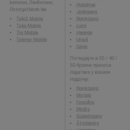
kommun, Линћепинг,
Huddinge
Östergötlands län
Jönköping
Tele2 Mobile
Norrköping
Telia Mobile
Lund
Tre Mobile
Haninge
Telenor Mobile
Umeå
Gävle
Погледајте и 3G / 4G /
5G брзине преноса
података у вашем
подручју:
Norrköping
Motala
Finspång
Mjölby
Söderköping
Åtvidaberg