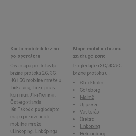
Karta mobilnih brzina
Mape mobilnih brzina
po operateru
za druge zone
Ova mapa predstavlja
Pogledajte i 3G/4G/5G
brzine protoka 2G, 3G,
brzine protoka u
:
4G i 5G mobilne mreže u
Stockholm
Linkoping, Linköpings
Göteborg
kommun, Линћепинг,
Malmö
Östergötlands
Uppsala
län.Takođe pogledajte:
Västerås
mapu pokrivenosti
Örebro
mobilne mreže
Linköping
uLinkoping, Linköpings
Helsingborg