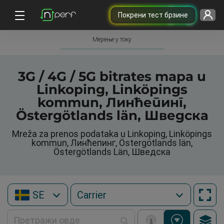
Покрени тест брзине
Мерење у току
3G / 4G / 5G bitrates mapa u
Linkoping, Linköpings
kommun, Линћепинг,
Östergötlands län, Шведска
Mreža za prenos podataka u Linkoping, Linköpings
kommun, Линћепинг, Östergötlands län,
Östergötlands Län, Шведска
SE