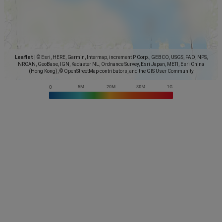
Leaflet
|
© Esri, HERE, Garmin, Intermap, increment P Corp., GEBCO, USGS, FAO, NPS,
NRCAN, GeoBase, IGN, Kadaster NL, Ordnance Survey, Esri Japan, METI, Esri China
(Hong Kong), © OpenStreetMap contributors, and the GIS User Community