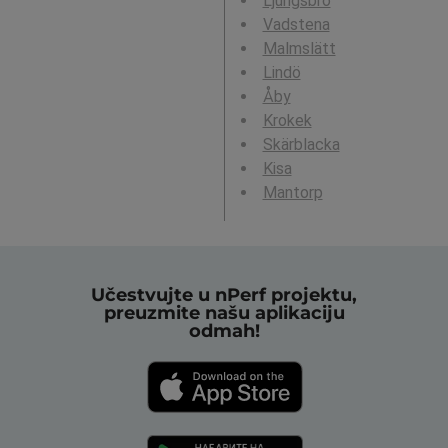
Ljungsbro
Vadstena
Malmslätt
Lindö
Åby
Krokek
Skärblacka
Kisa
Mantorp
Učestvujte u nPerf projektu,
preuzmite našu aplikaciju
odmah!