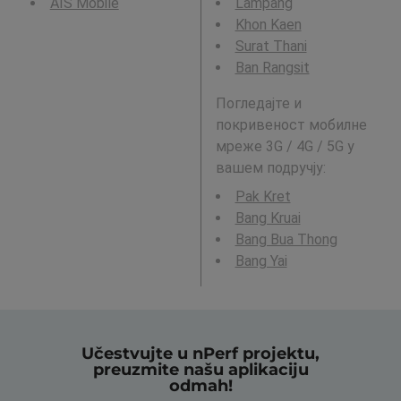
AIS Mobile
Lampang
Khon Kaen
Surat Thani
Ban Rangsit
Погледајте и
покривеност мобилне
мреже 3G / 4G / 5G у
вашем подручју:
Pak Kret
Bang Kruai
Bang Bua Thong
Bang Yai
Učestvujte u nPerf projektu,
preuzmite našu aplikaciju
odmah!