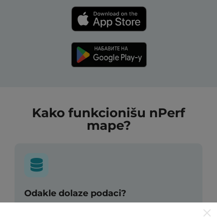
Kako funkcionišu nPerf
mape?
Odakle dolaze podaci?
Podaci se prikupljaju od testova koje vrši korisnici