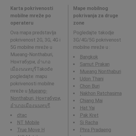
Karta pokrivenosti
Mape mobilnog
mobilne mreže po
pokrivanja za druge
operateru
zone
Ova mapa predstavlja
Pogledajte takodje
pokrivenost 2G, 3G, 4G i
3G/4G/5G pokrivenost
5G mobilne mreže u
mobilne mreže u
:
Mueang-Nonthaburi,
Bangkok
Нонтабури, อำเภอ
Samut Prakan
เมืองนนทบุรีTakođe
Mueang Nonthaburi
pogledajte: mapu
Udon Thani
pokrivenosti mobilne
Chon Buri
mreže u
Mueang-
Nakhon Ratchasima
Nonthaburi, Нонтабури,
Chiang Mai
อำเภอเมืองนนทบุรี
.
Hat Yai
dtac
Pak Kret
NT Mobile
Si Racha
True Move H
Phra Pradaeng