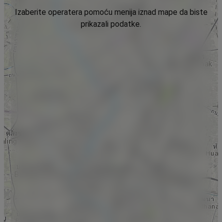
Izaberite operatera pomoću menija iznad mape da biste
prikazali podatke.