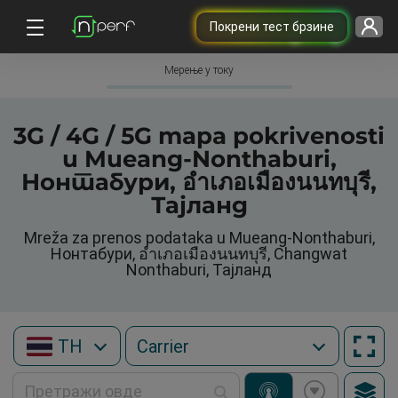
Покрени тест брзине
Мерење у току
3G / 4G / 5G mapa pokrivenosti
u Mueang-Nonthaburi,
Нонтабури, อำเภอเมืองนนทบุรี,
Тајланд
Mreža za prenos podataka u Mueang-Nonthaburi,
Нонтабури, อำเภอเมืองนนทบุรี, Changwat
Nonthaburi, Тајланд
TH