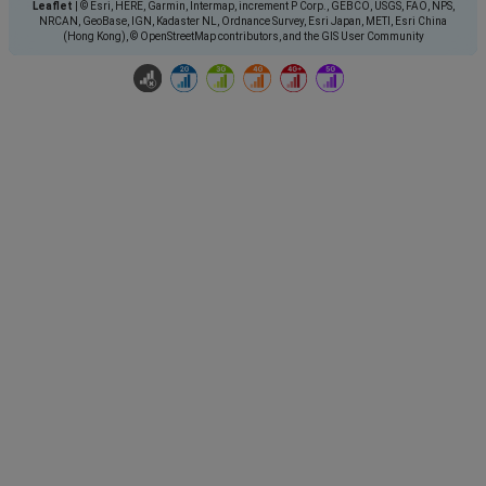
Leaflet
|
© Esri, HERE, Garmin, Intermap, increment P Corp., GEBCO, USGS, FAO, NPS,
NRCAN, GeoBase, IGN, Kadaster NL, Ordnance Survey, Esri Japan, METI, Esri China
(Hong Kong), © OpenStreetMap contributors, and the GIS User Community