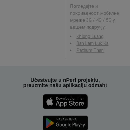
Погледајте и
покривеност мобилне
мреже 3G / 4G / 5G у
вашем подручју:
Khlong Luang
Ban Lam Luk Ka
Pathum Thani
Učestvujte u nPerf projektu,
preuzmite našu aplikaciju odmah!