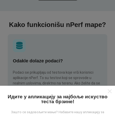
Kako funkcionišu nPerf mape?
Odakle dolaze podaci?
Podaci se prikupljaju od testova koje vrši korisnici
aplikacije nPerf. To su testovi koji se sprovode u
realnim uslovima, direktno na terenu. Ako želite da se
angažujete, sve što treba da uradite je da preuzmete
aplikaciju nPerf na smartphone uređaj.
što više
Идите у апликацију за најбоље искуство
podataka postoji, to će biti sveobuhvatnije mape!
теста брзине!
Зашто се задовољити мање? Набавите нашу апликацију за