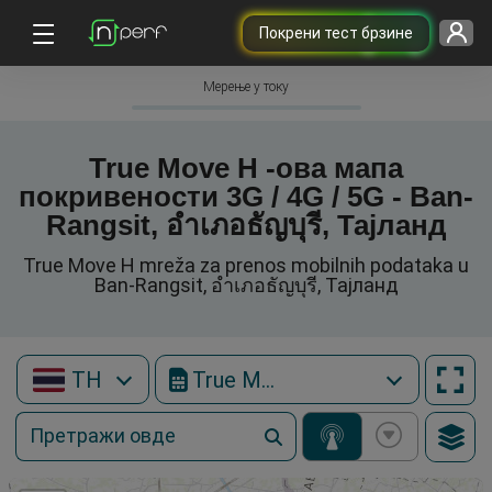
Покрени тест брзине
Мерење у току
True Move H -ова мапа
покривености 3G / 4G / 5G - Ban-
Rangsit, อำเภอธัญบุรี, Тајланд
True Move H mreža za prenos mobilnih podataka u
Ban-Rangsit, อำเภอธัญบุรี, Тајланд
TH
True Move H