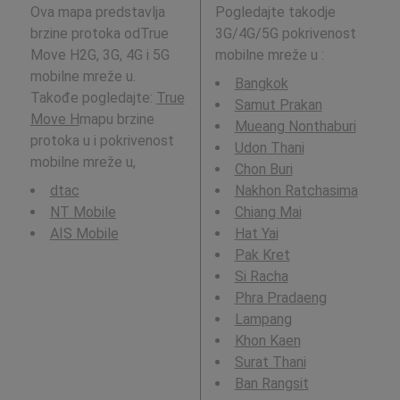
Ova mapa predstavlja
Pogledajte takodje
brzine protoka odTrue
3G/4G/5G pokrivenost
Move H2G, 3G, 4G i 5G
mobilne mreže u
:
mobilne mreže u.
Bangkok
Takođe pogledajte:
True
Samut Prakan
Move H
mapu brzine
Mueang Nonthaburi
protoka u i pokrivenost
Udon Thani
mobilne mreže u,
Chon Buri
dtac
Nakhon Ratchasima
NT Mobile
Chiang Mai
AIS Mobile
Hat Yai
Pak Kret
Si Racha
Phra Pradaeng
Lampang
Khon Kaen
Surat Thani
Ban Rangsit