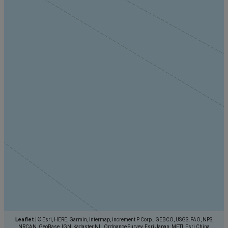
Leaflet
|
© Esri, HERE, Garmin, Intermap, increment P Corp., GEBCO, USGS, FAO, NPS,
NRCAN, GeoBase, IGN, Kadaster NL, Ordnance Survey, Esri Japan, METI, Esri China