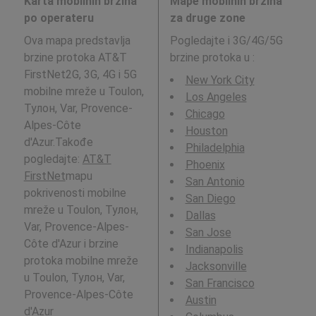
Karta mobilnih brzina
Mape mobilnih brzina
po operateru
za druge zone
Ova mapa predstavlja
Pogledajte i 3G/4G/5G
brzine protoka AT&T
brzine protoka u
:
FirstNet2G, 3G, 4G i 5G
New York City
mobilne mreže u Toulon,
Los Angeles
Тулон, Var, Provence-
Chicago
Alpes-Côte
Houston
d'Azur.Takođe
Philadelphia
pogledajte:
AT&T
Phoenix
FirstNet
mapu
San Antonio
pokrivenosti mobilne
San Diego
mreže u Toulon, Тулон,
Dallas
Var, Provence-Alpes-
San Jose
Côte d'Azur i brzine
Indianapolis
protoka mobilne mreže
Jacksonville
u Toulon, Тулон, Var,
San Francisco
Provence-Alpes-Côte
Austin
d'Azur