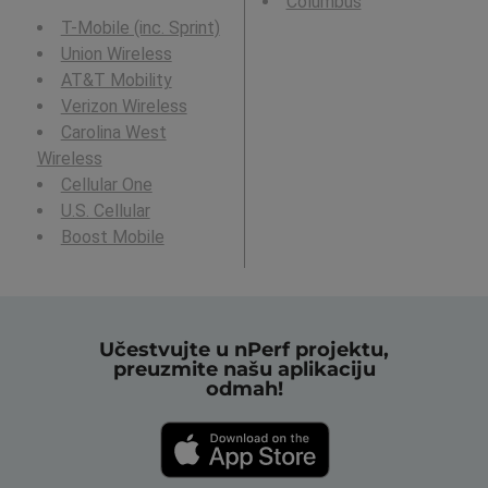
Columbus
T-Mobile (inc. Sprint)
Union Wireless
AT&T Mobility
Verizon Wireless
Carolina West
Wireless
Cellular One
U.S. Cellular
Boost Mobile
Učestvujte u nPerf projektu,
preuzmite našu aplikaciju
odmah!