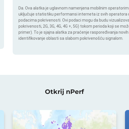
Da. Ova alatka je uglavnom namenjena mobilnim operatorima.
uključuje statistiku performansi interneta iz svih operatora u
podacima pokrivenosti. Ovi podaci mogu da budu vizualizovan
pokrivenosti, 2G, 3G, 4G, 4G +, 5G) tokom perioda koji se m
primer). To je sjajna alatka za praćenje raspoređivanja novi
identifikovanje oblasti sa slabom pokrivenošću signalom.
Otkrij nPerf