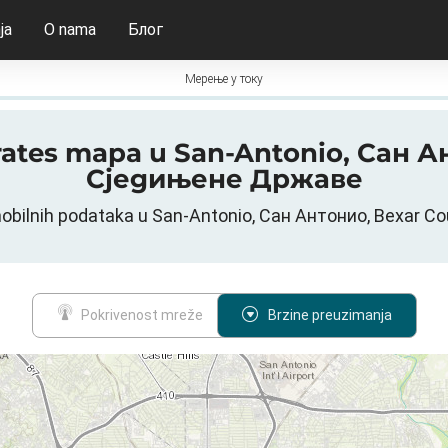
ja
O nama
Блог
Мерење у току
itrates mapa u San-Antonio, Сан 
Сједињене Државе
obilnih podataka u San-Antonio, Сан Антонио, Bexar 
Pokrivenost mreže
Brzine preuzimanja