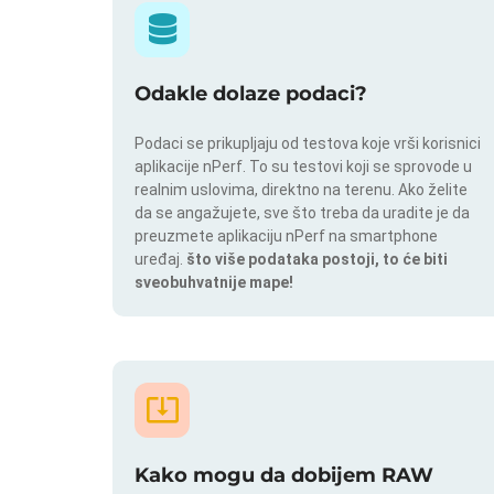
Odakle dolaze podaci?
Podaci se prikupljaju od testova koje vrši korisnici
aplikacije nPerf. To su testovi koji se sprovode u
realnim uslovima, direktno na terenu. Ako želite
da se angažujete, sve što treba da uradite je da
preuzmete aplikaciju nPerf na smartphone
uređaj.
što više podataka postoji, to će biti
sveobuhvatnije mape!
Kako mogu da dobijem RAW