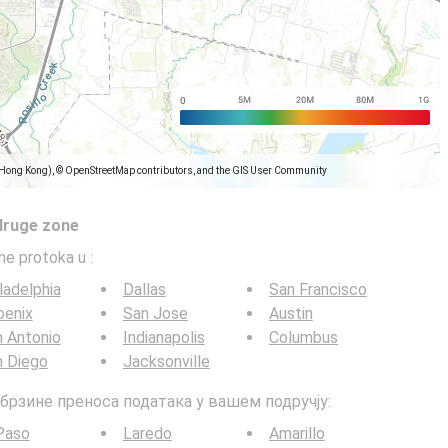
(Hong Kong), © OpenStreetMap contributors, and the GIS User Community
druge zone
ine protoka u
:
ladelphia
Dallas
San Francisco
oenix
San Jose
Austin
 Antonio
Indianapolis
Columbus
n Diego
Jacksonville
G брзине преноса података у вашем подручју:
Paso
Laredo
Amarillo