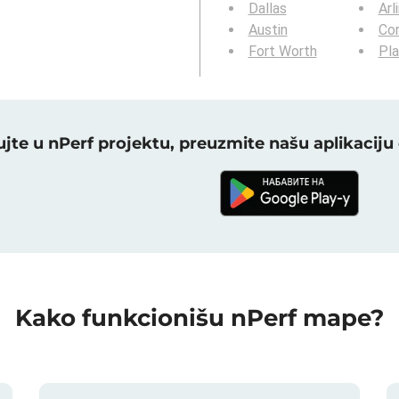
Dallas
Arl
Austin
Cor
Fort Worth
Pl
jte u nPerf projektu, preuzmite našu aplikacij
Kako funkcionišu nPerf mape?