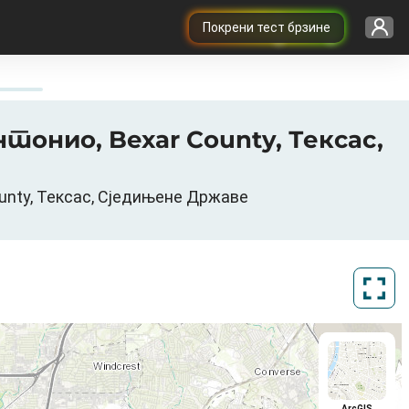
Покрени тест брзине
Антонио, Bexar County, Тексас,
County, Тексас, Сједињене Државе
ArcGIS