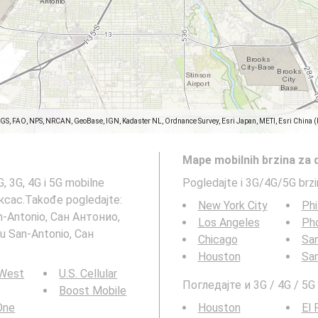
SGS, FAO, NPS, NRCAN, GeoBase, IGN, Kadaster NL, Ordnance Survey, Esri Japan, METI, Esri China 
Mape mobilnih brzina za 
, 3G, 4G i 5G mobilne
Pogledajte i 3G/4G/5G brz
ксас.Takođe pogledajte:
New York City
Phi
n-Antonio, Сан Антонио,
Los Angeles
Ph
 u San-Antonio, Сан
Chicago
San
Houston
Sa
 West
U.S. Cellular
Погледајте и 3G / 4G / 5
Boost Mobile
 One
Houston
El 