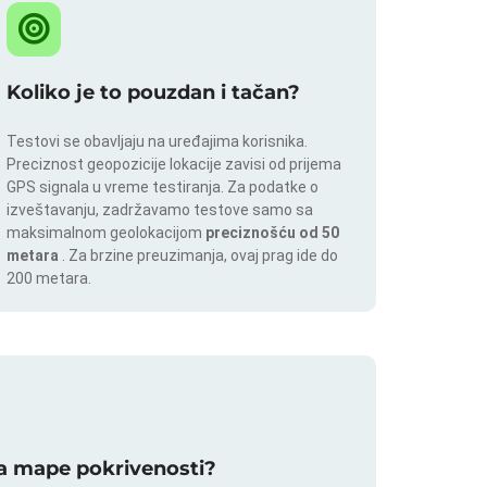
Koliko je to pouzdan i tačan?
Testovi se obavljaju na uređajima korisnika.
Preciznost geopozicije lokacije zavisi od prijema
GPS signala u vreme testiranja. Za podatke o
izveštavanju, zadržavamo testove samo sa
maksimalnom geolokacijom
preciznošću od 50
metara
. Za brzine preuzimanja, ovaj prag ide do
200 metara.
 za mape pokrivenosti?