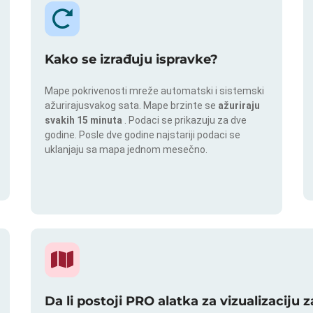
Kako se izrađuju ispravke?
Mape pokrivenosti mreže automatski i sistemski
ažurirajusvakog sata. Mape brzinte se
ažuriraju
svakih 15 minuta
. Podaci se prikazuju za dve
godine. Posle dve godine najstariji podaci se
uklanjaju sa mapa jednom mesečno.
Da li postoji PRO alatka za vizualizaciju