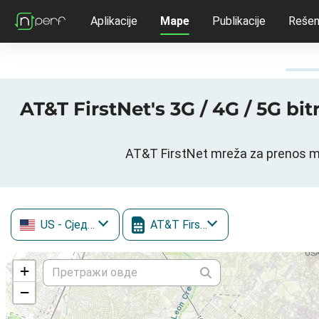
Aplikacije
Mape
Publikacije
Rešen
AT&T FirstNet's 3G / 4G / 5G b
AT&T FirstNet mreža za prenos m
US
- Сједињене Државе
AT&T FirstNet
+
−