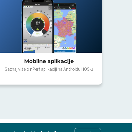
Mobilne aplikacije
Saznaj više o nPerf aplikaciji na Androidu i iOS-u