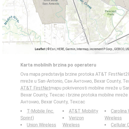
Leaflet
|
© Esri, HERE, Garmin, Intermap, increment P Corp., GEBCO, U
Karta mobilnih brzina po operateru
Ova mapa predstavlja brzine protoka AT&T FirstNet2G
mreže u San-Antonio, Сан Антонио, Bexar County, Те
AT&T FirstNet
mapu pokrivenosti mobilne mreže u Sa
Bexar County, Тексас i brzine protoka mobilne mreže
Антонио, Bexar County, Тексас
T-Mobile (inc.
AT&T Mobility
Carolina
Sprint)
Verizon
Wireless
Union Wireless
Wireless
Cellular