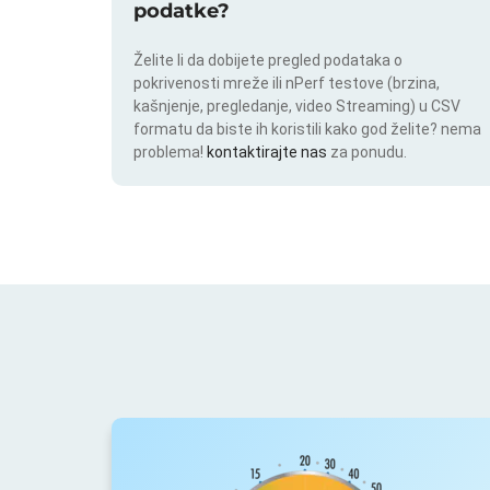
podatke?
Želite li da dobijete pregled podataka o
pokrivenosti mreže ili nPerf testove (brzina,
kašnjenje, pregledanje, video Streaming) u CSV
formatu da biste ih koristili kako god želite? nema
problema!
kontaktirajte nas
za ponudu.