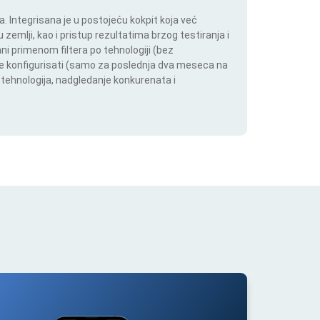
 Integrisana je u postojeću kokpit koja već
 zemlji, kao i pristup rezultatima brzog testiranja i
i primenom filtera po tehnologiji (bez
ože konfigurisati (samo za poslednja dva meseca na
h tehnologija, nadgledanje konkurenata i