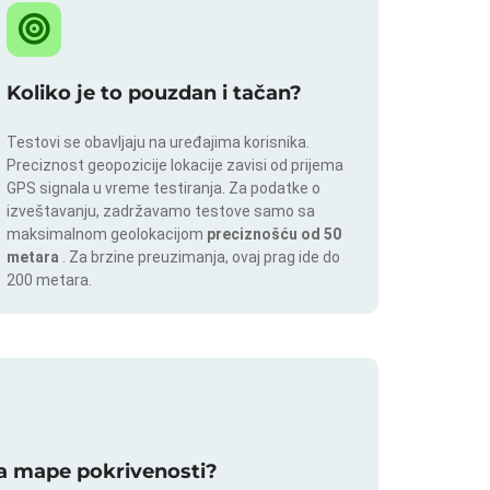
Koliko je to pouzdan i tačan?
Testovi se obavljaju na uređajima korisnika.
Preciznost geopozicije lokacije zavisi od prijema
GPS signala u vreme testiranja. Za podatke o
izveštavanju, zadržavamo testove samo sa
maksimalnom geolokacijom
preciznošću od 50
metara
. Za brzine preuzimanja, ovaj prag ide do
200 metara.
 za mape pokrivenosti?