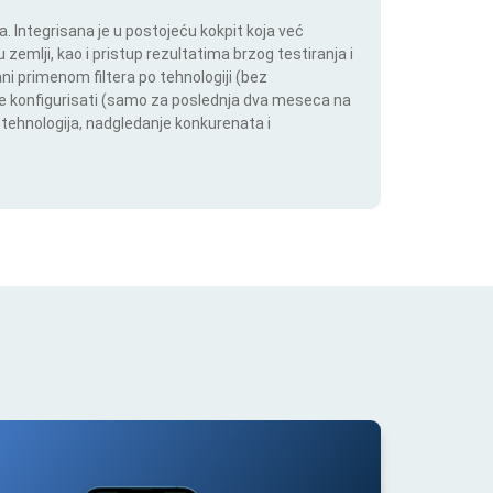
 Integrisana je u postojeću kokpit koja već
 zemlji, kao i pristup rezultatima brzog testiranja i
i primenom filtera po tehnologiji (bez
ože konfigurisati (samo za poslednja dva meseca na
h tehnologija, nadgledanje konkurenata i