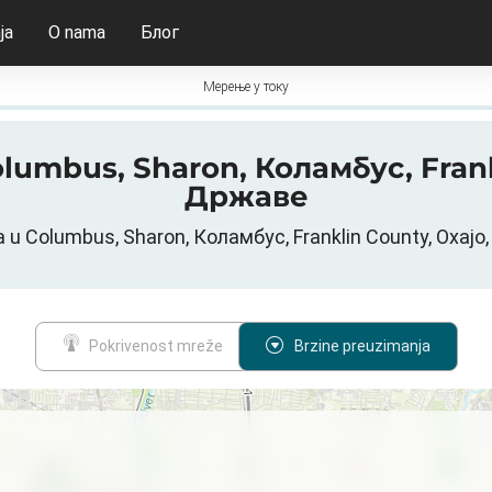
ja
O nama
Блог
Мерење у току
Columbus, Sharon, Коламбус, Fra
Државе
 u Columbus, Sharon, Коламбус, Franklin County, Охај
Pokrivenost mreže
Brzine preuzimanja