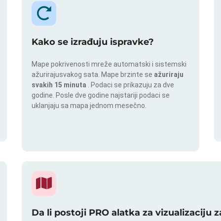
Kako se izrađuju ispravke?
Mape pokrivenosti mreže automatski i sistemski
ažurirajusvakog sata. Mape brzinte se
ažuriraju
svakih 15 minuta
. Podaci se prikazuju za dve
godine. Posle dve godine najstariji podaci se
uklanjaju sa mapa jednom mesečno.
Da li postoji PRO alatka za vizualizaciju