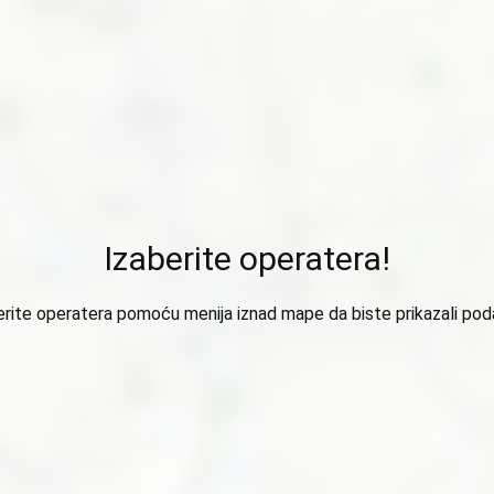
Izaberite operatera!
erite operatera pomoću menija iznad mape da biste prikazali pod