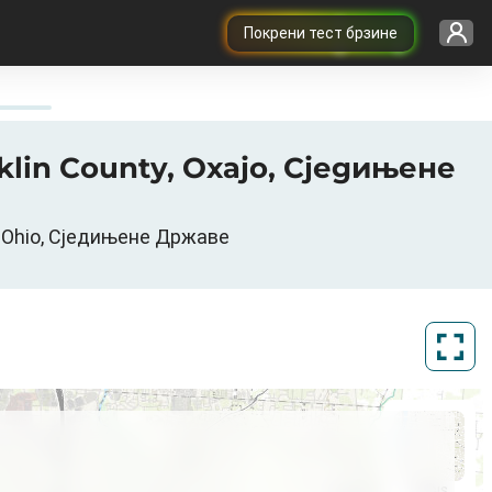
Покрени тест брзине
nklin County, Охајо, Сједињене
о, Ohio, Сједињене Државе
ArcGIS