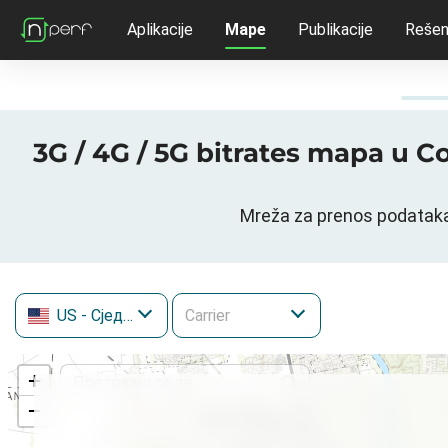
Aplikacije
Mape
Publikacije
Rešen
3G / 4G / 5G bitrates mapa u 
Mreža za prenos podataka
US
- Сједињене Државе
+
−