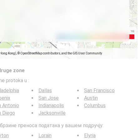
(Hong Kong), © OpenStreetMap contributors, and the GIS User Community
druge zone
ine protoka u
:
ladelphia
Dallas
San Francisco
oenix
San Jose
Austin
 Antonio
Indianapolis
Columbus
n Diego
Jacksonville
G брзине преноса података у вашем подручју:
yton
Lorain
Elyria