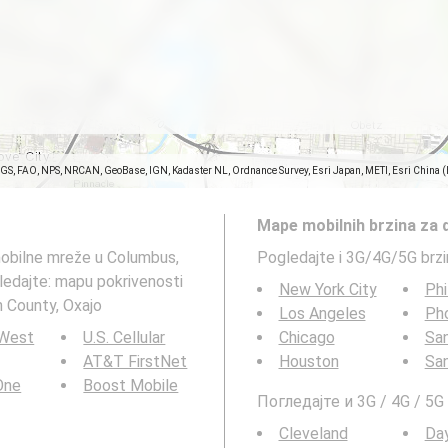
SGS, FAO, NPS, NRCAN, GeoBase, IGN, Kadaster NL, Ordnance Survey, Esri Japan, METI, Esri China 
Mape mobilnih brzina za 
mobilne mreže u Columbus,
Pogledajte i 3G/4G/5G brz
ledajte: mapu pokrivenosti
New York City
Phi
 County, Охајо
Los Angeles
Ph
 West
U.S. Cellular
Chicago
San
AT&T FirstNet
Houston
Sa
 One
Boost Mobile
Погледајте и 3G / 4G / 5
Cleveland
Da