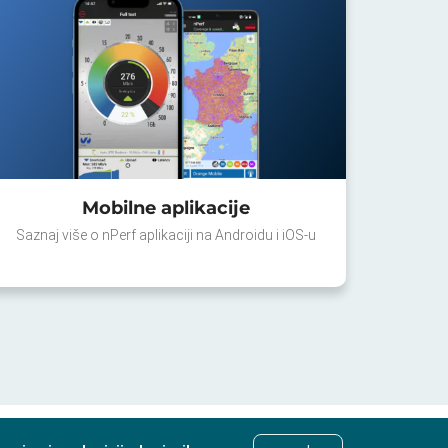
Mobilne aplikacije
Saznaj više o nPerf aplikaciji na Androidu i iOS-u