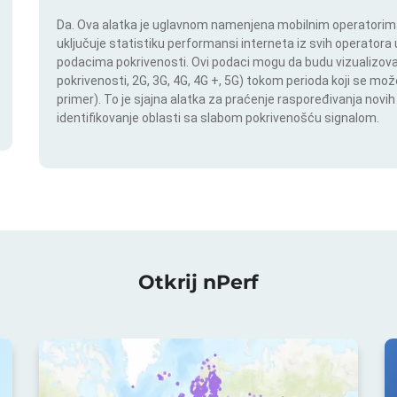
Da. Ova alatka je uglavnom namenjena mobilnim operatorima.
uključuje statistiku performansi interneta iz svih operatora u
podacima pokrivenosti. Ovi podaci mogu da budu vizualizovan
pokrivenosti, 2G, 3G, 4G, 4G +, 5G) tokom perioda koji se m
primer). To je sjajna alatka za praćenje raspoređivanja novi
identifikovanje oblasti sa slabom pokrivenošću signalom.
Otkrij nPerf