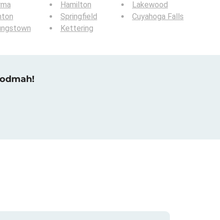
rma
Hamilton
Lakewood
nton
Springfield
Cuyahoga Falls
ungstown
Kettering
u odmah!