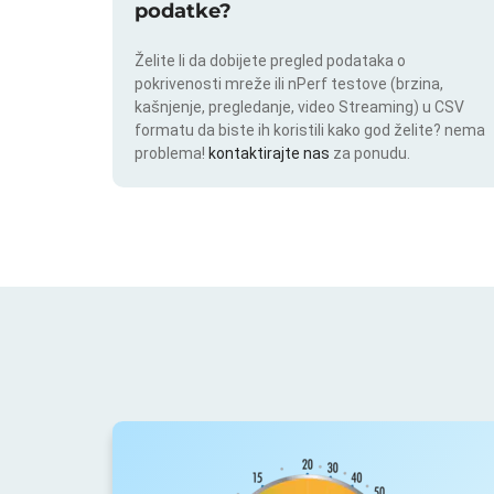
podatke?
Želite li da dobijete pregled podataka o
pokrivenosti mreže ili nPerf testove (brzina,
kašnjenje, pregledanje, video Streaming) u CSV
formatu da biste ih koristili kako god želite? nema
problema!
kontaktirajte nas
za ponudu.