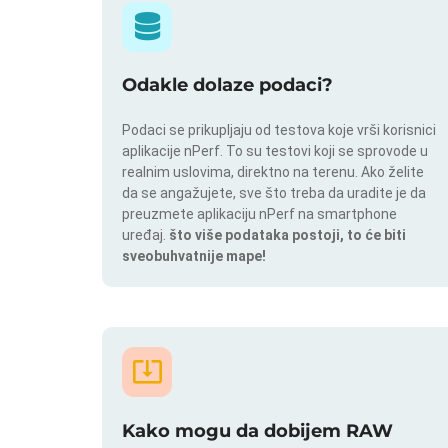
Odakle dolaze podaci?
Podaci se prikupljaju od testova koje vrši korisnici
aplikacije nPerf. To su testovi koji se sprovode u
realnim uslovima, direktno na terenu. Ako želite
da se angažujete, sve što treba da uradite je da
preuzmete aplikaciju nPerf na smartphone
uređaj.
što više podataka postoji, to će biti
sveobuhvatnije mape!
Kako mogu da dobijem RAW