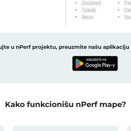
Cincinnati
Pa
Toledo
Ca
Akron
Yo
jte u nPerf projektu, preuzmite našu aplikacij
Kako funkcionišu nPerf mape?