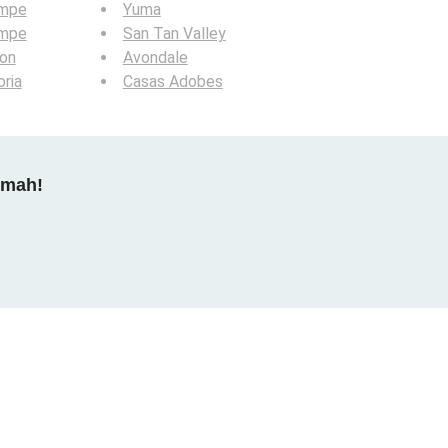
mpe
Yuma
mpe
San Tan Valley
ion
Avondale
ria
Casas Adobes
dmah!