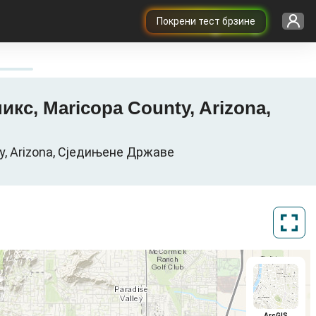
Покрени тест брзине
икс, Maricopa County, Arizona,
ty, Arizona, Сједињене Државе
ArcGIS