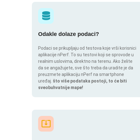
Odakle dolaze podaci?
Podaci se prikupljaju od testova koje vrši korisnici
aplikacije nPerf. To su testovi koji se sprovode u
realnim uslovima, direktno na terenu. Ako želite
da se angažujete, sve što treba da uradite je da
preuzmete aplikaciju nPerf na smartphone
uređaj.
što više podataka postoji, to će biti
sveobuhvatnije mape!