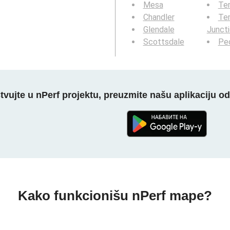
Mesa
Te
Chandler
Te
Glendale
Junct
Scottsdale
Peo
tvujte u nPerf projektu, preuzmite našu aplikaciju o
Kako funkcionišu nPerf mape?