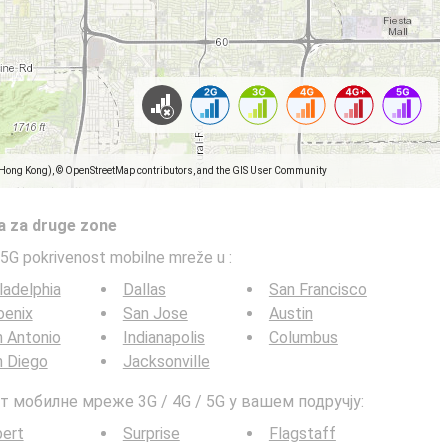
(Hong Kong), © OpenStreetMap contributors, and the GIS User Community
a za druge zone
5G pokrivenost mobilne mreže u
:
ladelphia
Dallas
San Francisco
oenix
San Jose
Austin
 Antonio
Indianapolis
Columbus
n Diego
Jacksonville
т мобилне мреже 3G / 4G / 5G у вашем подручју:
bert
Surprise
Flagstaff