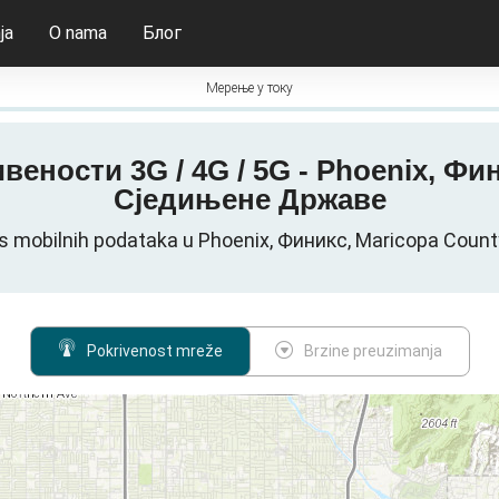
ja
O nama
Блог
Мерење у току
вености 3G / 4G / 5G - Phoenix, Фин
Сједињене Државе
s mobilnih podataka u Phoenix, Финикс, Maricopa Coun
Pokrivenost mreže
Brzine preuzimanja