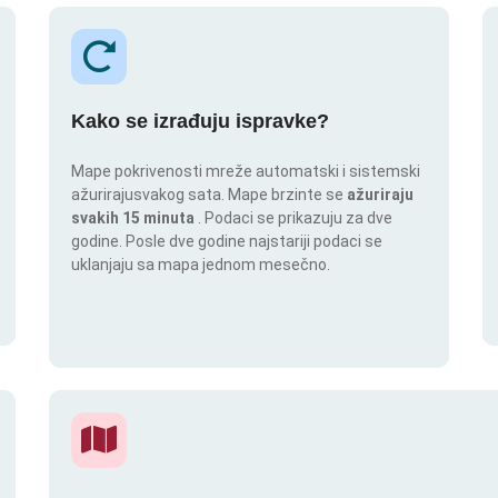
Kako se izrađuju ispravke?
Mape pokrivenosti mreže automatski i sistemski
ažurirajusvakog sata. Mape brzinte se
ažuriraju
svakih 15 minuta
. Podaci se prikazuju za dve
godine. Posle dve godine najstariji podaci se
uklanjaju sa mapa jednom mesečno.