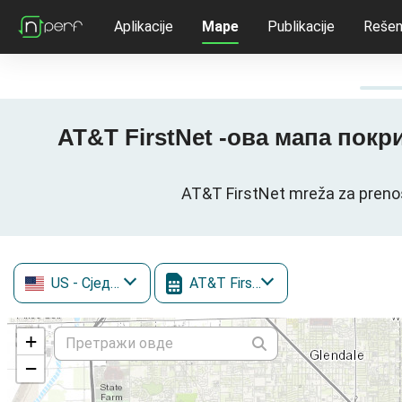
Aplikacije
Mape
Publikacije
Rešen
AT&T FirstNet -ова мапа покри
AT&T FirstNet mreža za preno
US
- Сједињене Државе
AT&T FirstNet
+
−