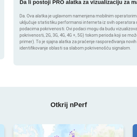
Da li postoji PRO alatka za vizualizaciju za 
Da. Ova alatka je uglavnom namenjena mobilnim operatorima.
uključuje statistiku performansi interneta iz svih operatora u
podacima pokrivenosti. Ovi podaci mogu da budu vizualizovan
pokrivenosti, 2G, 3G, 4G, 4G +, 5G) tokom perioda koji se m
primer). To je sjajna alatka za praćenje raspoređivanja novi
identifikovanje oblasti sa slabom pokrivenošću signalom.
Otkrij nPerf