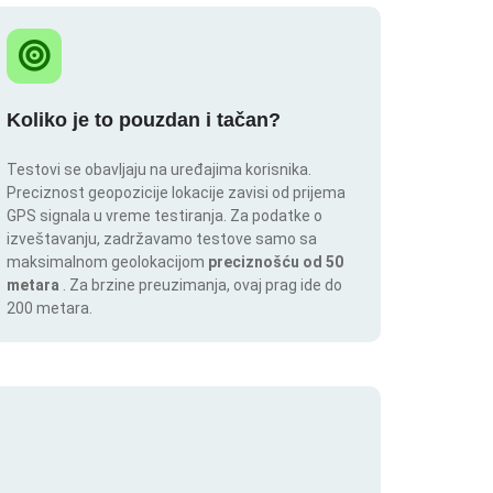
Koliko je to pouzdan i tačan?
Testovi se obavljaju na uređajima korisnika.
Preciznost geopozicije lokacije zavisi od prijema
GPS signala u vreme testiranja. Za podatke o
izveštavanju, zadržavamo testove samo sa
maksimalnom geolokacijom
preciznošću od 50
metara
. Za brzine preuzimanja, ovaj prag ide do
200 metara.