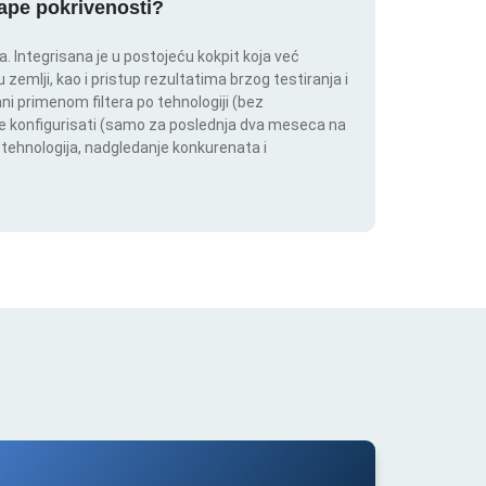
mape pokrivenosti?
 Integrisana je u postojeću kokpit koja već
 zemlji, kao i pristup rezultatima brzog testiranja i
i primenom filtera po tehnologiji (bez
ože konfigurisati (samo za poslednja dva meseca na
h tehnologija, nadgledanje konkurenata i