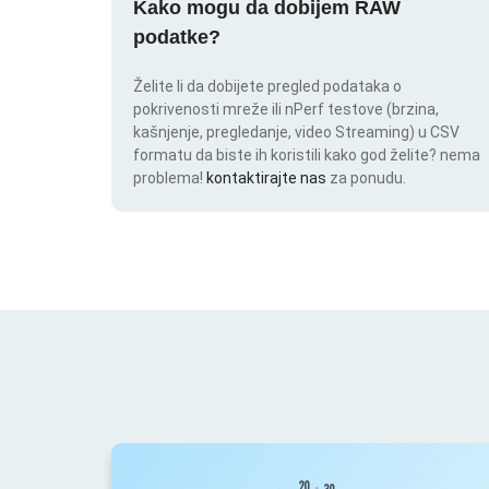
Kako mogu da dobijem RAW
podatke?
Želite li da dobijete pregled podataka o
pokrivenosti mreže ili nPerf testove (brzina,
kašnjenje, pregledanje, video Streaming) u CSV
formatu da biste ih koristili kako god želite? nema
problema!
kontaktirajte nas
za ponudu.