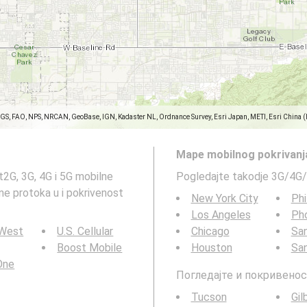
SGS, FAO, NPS, NRCAN, GeoBase, IGN, Kadaster NL, Ordnance Survey, Esri Japan, METI, Esri China 
Mape mobilnog pokrivanj
2G, 3G, 4G i 5G mobilne
Pogledajte takodje 3G/4G/
ne protoka u i pokrivenost
New York City
Phi
Los Angeles
Ph
 West
U.S. Cellular
Chicago
San
Boost Mobile
Houston
Sa
 One
Погледајте и покривенос
Tucson
Gil