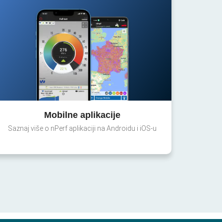
Mobilne aplikacije
Saznaj više o nPerf aplikaciji na Androidu i iOS-u