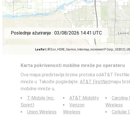
Poslednje ažuriranje :
03/08/2026 14:41 UTC
Leaflet
|
© Esri, HERE, Garmin, Intermap, increment P Corp., GEBCO, U
Karta pokrivenosti mobilne mreže po operateru
Ova mapa predstavlja brzine protoka odAT&T FirstNet
mreže u. Takođe pogledajte:
AT&T FirstNet
mapu brzi
mobilne mreže u,
T-Mobile (inc.
AT&T Mobility
Carolina
Sprint)
Verizon
Wireless
Union Wireless
Wireless
Cellular