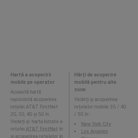
Hartă a acoperirii
Hărți de acoperire
mobile pe operator
mobilă pentru alte
zone
Această hartă
reprezintă acoperirea
Vedeți și acoperirea
rețelei AT&T FirstNet
rețelelor mobile 3G / 4G
2G, 3G, 4G și 5G în .
/ 5G în
:
Vedeți și: harta bitrate a
New York City
rețelei
AT&T FirstNet
în
Los Angeles
și acoperirea rețelelor în