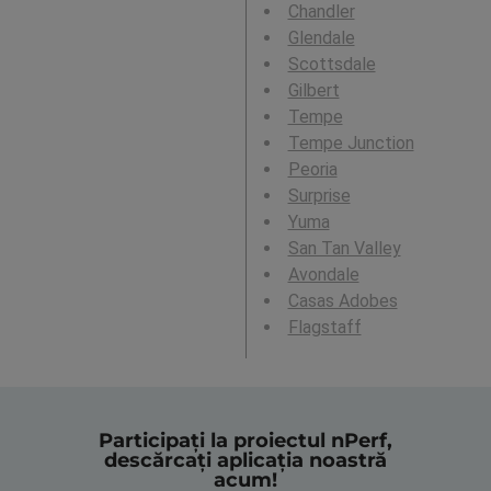
Chandler
Glendale
Scottsdale
Gilbert
Tempe
Tempe Junction
Peoria
Surprise
Yuma
San Tan Valley
Avondale
Casas Adobes
Flagstaff
Participați la proiectul nPerf,
descărcați aplicația noastră
acum!