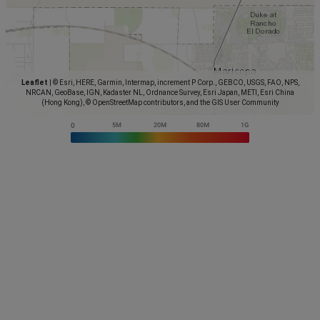
Leaflet
|
© Esri, HERE, Garmin, Intermap, increment P Corp., GEBCO, USGS, FAO, NPS,
NRCAN, GeoBase, IGN, Kadaster NL, Ordnance Survey, Esri Japan, METI, Esri China
(Hong Kong), © OpenStreetMap contributors, and the GIS User Community