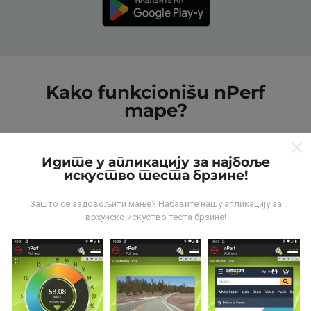
Kako funkcionišu nPerf
mape?
Идите у апликацију за најбоље
искуство теста брзине!
Зашто се задовољити мање? Набавите нашу апликацију за
Odakle dolaze podaci?
врхунско искуство теста брзине!
Podaci se prikupljaju od testova koje vrši korisnici
aplikacije nPerf. To su testovi koji se sprovode u
realnim uslovima, direktno na terenu. Ako želite da se
angažujete, sve što treba da uradite je da preuzmete
aplikaciju nPerf na smartphone uređaj.
što više