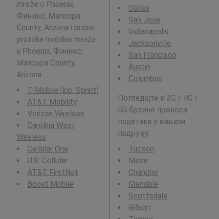
mreže u Phoenix,
Dallas
Финикс, Maricopa
San Jose
County, Arizona i brzine
Indianapolis
protoka mobilne mreže
Jacksonville
u Phoenix, Финикс,
San Francisco
Maricopa County,
Austin
Arizona
Columbus
T-Mobile (inc. Sprint)
Погледајте и 3G / 4G /
AT&T Mobility
5G брзине преноса
Verizon Wireless
података у вашем
Carolina West
подручју:
Wireless
Cellular One
Tucson
U.S. Cellular
Mesa
AT&T FirstNet
Chandler
Boost Mobile
Glendale
Scottsdale
Gilbert