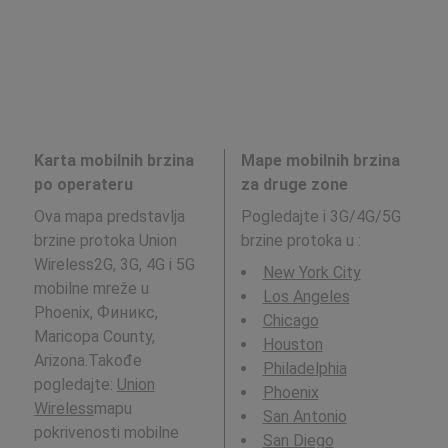
Karta mobilnih brzina
Mape mobilnih brzina
po operateru
za druge zone
Ova mapa predstavlja
Pogledajte i 3G/4G/5G
brzine protoka Union
brzine protoka u
:
Wireless2G, 3G, 4G i 5G
New York City
mobilne mreže u
Los Angeles
Phoenix, Финикс,
Chicago
Maricopa County,
Houston
Arizona.Takođe
Philadelphia
pogledajte:
Union
Phoenix
Wireless
mapu
San Antonio
pokrivenosti mobilne
San Diego