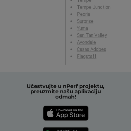
Tempe
Tempe Junction
Peoria
Surprise
Yuma
San Tan Valley
Avondale
Casas Adobes
Flagstaff
Učestvujte u nPerf projektu,
preuzmite našu aplikaciju
odmah!