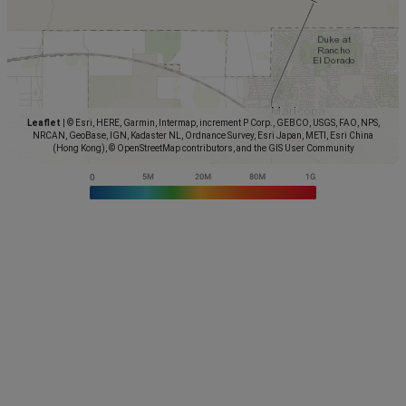
Leaflet
|
© Esri, HERE, Garmin, Intermap, increment P Corp., GEBCO, USGS, FAO, NPS,
NRCAN, GeoBase, IGN, Kadaster NL, Ordnance Survey, Esri Japan, METI, Esri China
(Hong Kong), © OpenStreetMap contributors, and the GIS User Community