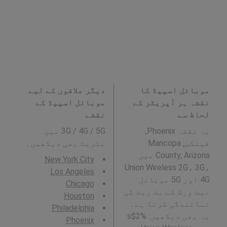
موبائل اسپیڈ کا
دیگر علاقوں کے لیے
نقشہ ہر آپریٹر کے
موبائل اسپیڈ کے
لحاظ سے
نقشے
یہ نقشہ Phoenix,
3G / 4G / 5G میں
فینکس, Maricopa
بٹریٹ بھی دیکھیں۔ :
County, Arizona میں
New York City
Union Wireless 2G، 3G،
Los Angeles
4G اور 5G موبائل
Chicago
نیٹ ورک کے بٹ ریٹ کی
Houston
نمائندگی کرتا ہے۔
Philadelphia
یہ بھی دیکھیں: %2$s
Phoenix