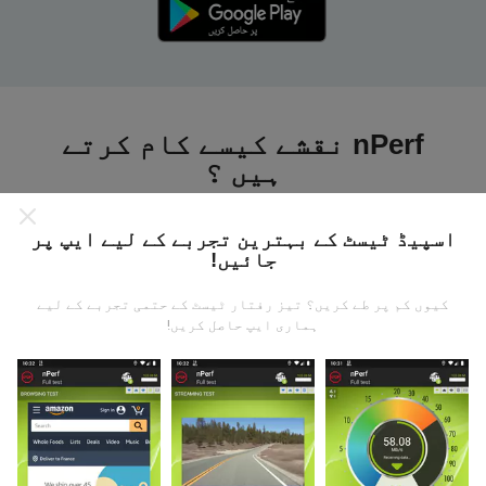
nPerf نقشے کیسے کام کرتے
ہیں ؟
اسپیڈ ٹیسٹ کے بہترین تجربے کے لیے ایپ پر
جائیں!
کیوں کم پر طے کریں؟ تیز رفتار ٹیسٹ کے حتمی تجربے کے لیے
ڈیٹا کہاں سے آتا ہے؟
ہماری ایپ حاصل کریں!
یہ اعدادوشمار nPerf ایپ کے صارفین کے ذریعہ کئے
گئے ٹیسٹوں سے جمع کیا گیا ہے۔ یہ ایسے میدان ہیں جو
براہ راست میدان میں واقع حالتوں میں ہوتے ہیں۔ اگر
آپ بھی اس میں شامل ہونا چاہتے ہیں تو ، آپ کو بس
اپنے اسمارٹ فون پر nPerf ایپ ڈاؤن لوڈ کرنا ہے۔