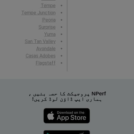
Tempe
Tempe Junction
Peoria
Surprise
Yuma
San Tan Valley
Avondale
Casas Adobes
Flagstaff
NPerf پروجیکٹ کا حصہ بنیں ،
ہماری ایپ ڈاؤن لوڈ کریں!