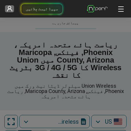
سپیڈ ٹیسٹ چلائیں
پیمائش جاری ہے
ریاست ہائے متحدہ امریکہ،
Phoenix, فینکس, Maricopa
County, Arizona میں Union
Wireless کا 3G / 4G / 5G بٹریٹ
کا نقشہ
Union Wireless سیلولر ڈیٹا نیٹ ورک میں
Phoenix, فینکس, Maricopa County, Arizona, ریاست
ہائے متحدہ امریکہ
Union Wireless
US