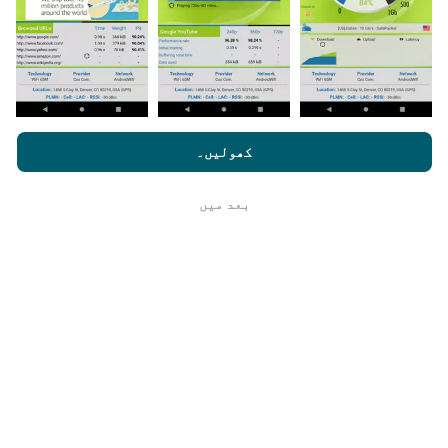
مزید اعداد و شمار جتنے زیادہ ہوں گے ، نقشے اتنے ہی
جامع ہوں گے!
nperf.com کو براؤز کرنے سے ، آپ ہماری
رازداری اور کوکیز کے
استعمال کی پالیسی
کے ساتھ ساتھ ہمارے nPerf ٹیسٹ
صارف کا
کھولیں۔
لائسنس کا آخری معاہدہ
اپ ڈیٹس کس طرح کی گئی ہیں ؟
بعد میں
ٹھیک ہے
نیٹ ورک کوریج کے نقشے ہر گھنٹہ بوٹ کے ذریعہ خود
بخود اپ ڈیٹ ہوجاتے ہیں۔ رفتار کے نقشے
ہر 15 منٹ
میں
اپڈیٹ ہوتے ہیں۔ ڈیٹا دو سال کے لئے ظاہر کیا
جاتا ہے. دو سال بعد ، سب سے قدیم ڈیٹا کو ماہ میں ایک
بار نقشوں سے ہٹا دیا جاتا ہے۔