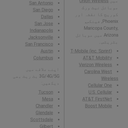
میں
Union Wireless
San Antonio
موبائل نیٹ ورک
San Diego
کوریج کا نقشہ اور
Dallas
Phoenix, فینکس,
San Jose
Maricopa County,
Indianapolis
Arizona میں موبائل
Jacksonville
بٹریٹس۔
San Francisco
Austin
T-Mobile (inc. Sprint)
Columbus
AT&T Mobility
Verizon Wireless
اپنے علاقے میں
Carolina West
3G/4G/5G بٹ ریٹ بھی
Wireless
دیکھیں:
Cellular One
Tucson
U.S. Cellular
Mesa
AT&T FirstNet
Chandler
Boost Mobile
Glendale
Scottsdale
Gilbert