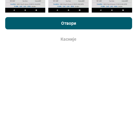
Kako se izrađuju ispravke?
Pregledavajući nPerf.com, pristajete na naše
smernica
korišćenja privatnosti i kolačića
, kao i naš nPerf test
ugovor o
Отвори
Mape pokrivenosti mreže automatski i sistemski
licenciranju sa krajnjim korisnikom
.
ažurirajusvakog sata. Mape brzinte se
ažuriraju
svakih 15 minuta
. Podaci se prikazuju za dve godine.
Касније
u redu
Posle dve godine najstariji podaci se uklanjaju sa
mapa jednom mesečno.
Koliko je to pouzdan i tačan?
Testovi se obavljaju na uređajima korisnika.
Preciznost geopozicije lokacije zavisi od prijema GPS
signala u vreme testiranja. Za podatke o izveštavanju,
zadržavamo testove samo sa maksimalnom