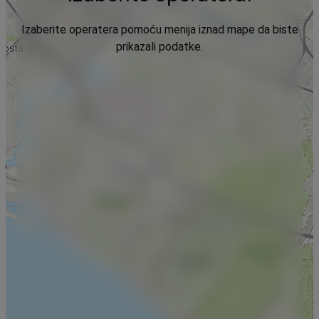
Izaberite operatera pomoću menija iznad mape da biste
prikazali podatke.