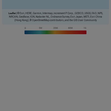
Leaflet
|
© Esri, HERE, Garmin, Intermap, increment P Corp., GEBCO, USGS, FAO, NPS,
NRCAN, GeoBase, IGN, Kadaster NL, Ordnance Survey, Esri Japan, METI, Esri China
(Hong Kong), © OpenStreetMap contributors, and the GIS User Community