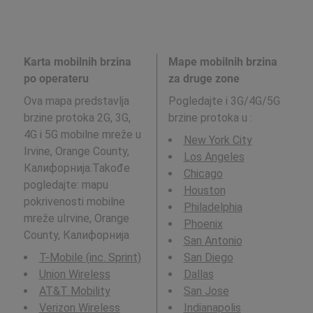
Karta mobilnih brzina
Mape mobilnih brzina
po operateru
za druge zone
Ova mapa predstavlja
Pogledajte i 3G/4G/5G
brzine protoka 2G, 3G,
brzine protoka u
:
4G i 5G mobilne mreže u
New York City
Irvine, Orange County,
Los Angeles
Калифорнија.Takođe
Chicago
pogledajte: mapu
Houston
pokrivenosti mobilne
Philadelphia
mreže uIrvine, Orange
Phoenix
County, Калифорнија
San Antonio
T-Mobile (inc. Sprint)
San Diego
Union Wireless
Dallas
AT&T Mobility
San Jose
Verizon Wireless
Indianapolis