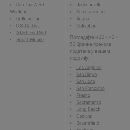
Carolina West
Jacksonville
Wireless
San Francisco
Cellular One
Austin
U.S. Cellular
Columbus
AT&T FirstNet
Погледајте и 3G / 4G /
Boost Mobile
5G брзине преноса
података у вашем
подручју:
Los Angeles
San Diego
San Jose
San Francisco
Fresno
Sacramento
Long Beach
Oakland
Bakersfield