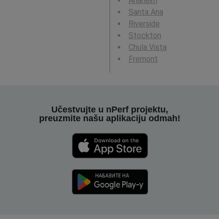
Anaheim
Santa Ana
Riverside
Stockton
Chula Vista
Fremont
Učestvujte u nPerf projektu,
preuzmite našu aplikaciju odmah!