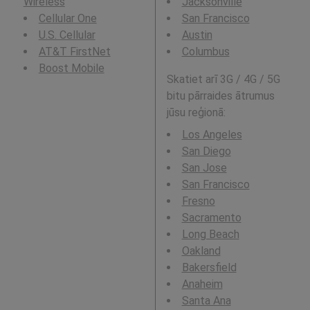
Wireless
Jacksonville
Cellular One
San Francisco
U.S. Cellular
Austin
AT&T FirstNet
Columbus
Boost Mobile
Skatiet arī 3G / 4G / 5G
bitu pārraides ātrumus
jūsu reģionā:
Los Angeles
San Diego
San Jose
San Francisco
Fresno
Sacramento
Long Beach
Oakland
Bakersfield
Anaheim
Santa Ana