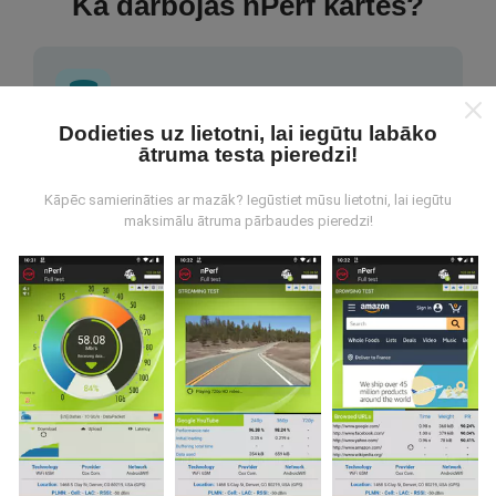
Kā darbojas nPerf kartes?
Dodieties uz lietotni, lai iegūtu labāko
ātruma testa pieredzi!
No kurienes nāk dati?
Kāpēc samierināties ar mazāk? Iegūstiet mūsu lietotni, lai iegūtu
Dati tiek apkopoti no pārbaudēm, ko veic nPerf
maksimālu ātruma pārbaudes pieredzi!
lietotnes lietotāji. Tie ir testi veikti reālā apstākļos,
tieši uz lauka. Ja jūs vēlaties iesaistīties arī, viss, kas
jums jādara, ir lejupielādēt nPerf app uz jūsu
viedtālrunis.
Jo vairāk datu ir, visaptverošāka kartes
būs!