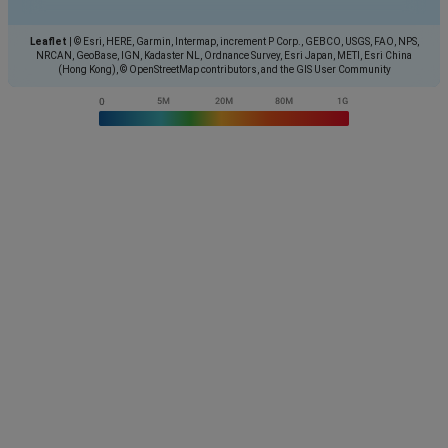
Leaflet
|
© Esri, HERE, Garmin, Intermap, increment P Corp., GEBCO, USGS, FAO, NPS,
NRCAN, GeoBase, IGN, Kadaster NL, Ordnance Survey, Esri Japan, METI, Esri China
(Hong Kong), © OpenStreetMap contributors, and the GIS User Community