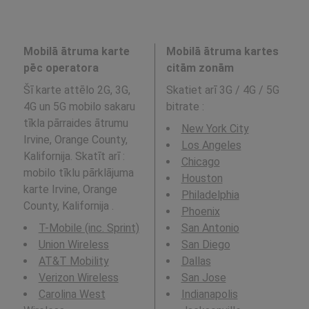
Mobilā ātruma karte
Mobilā ātruma kartes
pēc operatora
citām zonām
Šī karte attēlo 2G, 3G,
Skatiet arī 3G / 4G / 5G
4G un 5G mobilo sakaru
bitrate
:
tīkla pārraides ātrumu
New York City
Irvine, Orange County,
Los Angeles
Kalifornija. Skatīt arī :
Chicago
mobilo tīklu pārklājuma
Houston
karte Irvine, Orange
Philadelphia
County, Kalifornija .
Phoenix
T-Mobile (inc. Sprint)
San Antonio
Union Wireless
San Diego
AT&T Mobility
Dallas
Verizon Wireless
San Jose
Carolina West
Indianapolis