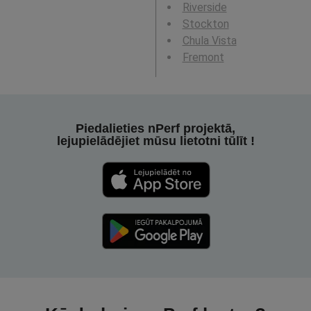
Riverside
Stockton
Chula Vista
Fremont
Piedalieties nPerf projektā,
lejupielādējiet mūsu lietotni tūlīt !