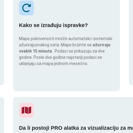
Kako se izrađuju ispravke?
Mape pokrivenosti mreže automatski i sistemski
ažurirajusvakog sata. Mape brzinte se
ažuriraju
svakih 15 minuta
. Podaci se prikazuju za dve
godine. Posle dve godine najstariji podaci se
uklanjaju sa mapa jednom mesečno.
Da li postoji PRO alatka za vizualizaciju za 