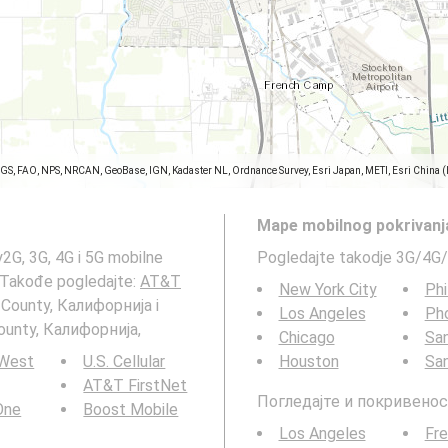
SGS, FAO, NPS, NRCAN, GeoBase, IGN, Kadaster NL, Ordnance Survey, Esri Japan, METI, Esri China 
Mape mobilnog pokrivanj
2G, 3G, 4G i 5G mobilne
Pogledajte takodje 3G/4G/
 Takođe pogledajte:
AT&T
New York City
Phi
 County, Калифорнија i
Los Angeles
Ph
ounty, Калифорнија,
Chicago
San
 West
U.S. Cellular
Houston
Sa
AT&T FirstNet
Погледајте и покривенос
 One
Boost Mobile
Los Angeles
Fr