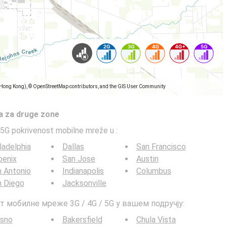
(Hong Kong), © OpenStreetMap contributors, and the GIS User Community
a za druge zone
5G pokrivenost mobilne mreže u
:
ladelphia
Dallas
San Francisco
oenix
San Jose
Austin
 Antonio
Indianapolis
Columbus
n Diego
Jacksonville
т мобилне мреже 3G / 4G / 5G у вашем подручју:
esno
Bakersfield
Chula Vista