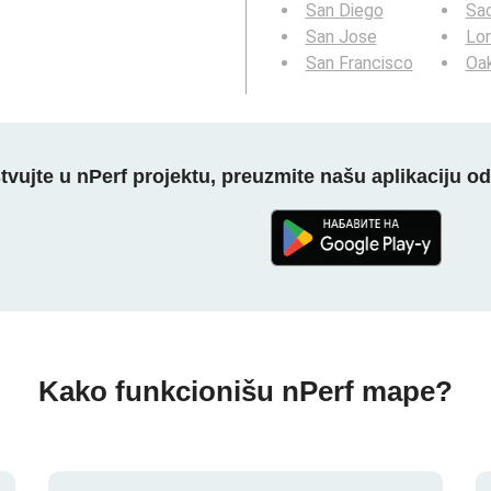
San Diego
Sa
San Jose
Lo
San Francisco
Oa
tvujte u nPerf projektu, preuzmite našu aplikaciju o
Kako funkcionišu nPerf mape?