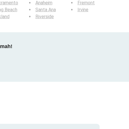
cramento
Anaheim
Fremont
ng Beach
Santa Ana
Irvine
kland
Riverside
dmah!