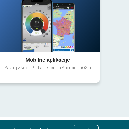
Mobilne aplikacije
Saznaj više o nPerf aplikaciji na Androidu i iOS-u