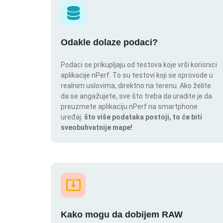
Odakle dolaze podaci?
Podaci se prikupljaju od testova koje vrši korisnici
aplikacije nPerf. To su testovi koji se sprovode u
realnim uslovima, direktno na terenu. Ako želite
da se angažujete, sve što treba da uradite je da
preuzmete aplikaciju nPerf na smartphone
uređaj.
što više podataka postoji, to će biti
sveobuhvatnije mape!
Kako mogu da dobijem RAW