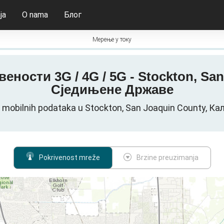
ja
O nama
Блог
Мерење у току
вености 3G / 4G / 5G - Stockton, Sa
Сједињене Државе
s mobilnih podataka u Stockton, San Joaquin County, 
Pokrivenost mreže
Brzine preuzimanja