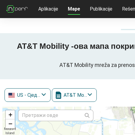
Aplikacije
Mape
Publikacije
Rešen
AT&T Mobility -ова мапа покри
AT&T Mobility mreža za preno
US
- Сједињене Државе
AT&T Mobility
+
−