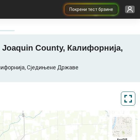
Покрени тест брзине
n Joaquin County, Калифорнија,
Калифорнија, Сједињене Државе
ArcGIS