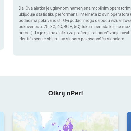
Da. Ova alatka je uglavnom namenjena mobilnim operatorima.
uključuje statistiku performansi interneta iz svih operatora u
podacima pokrivenosti. Ovi podaci mogu da budu vizualizovan
pokrivenosti, 2G, 3G, 4G, 4G +, 5G) tokom perioda koji se m
primer). To je sjajna alatka za praćenje raspoređivanja novi
identifikovanje oblasti sa slabom pokrivenošću signalom.
Otkrij nPerf