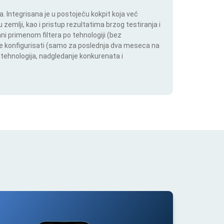
 Integrisana je u postojeću kokpit koja već
 zemlji, kao i pristup rezultatima brzog testiranja i
i primenom filtera po tehnologiji (bez
ože konfigurisati (samo za poslednja dva meseca na
h tehnologija, nadgledanje konkurenata i