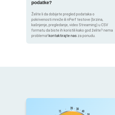
podatke?
Želite li da dobijete pregled podataka o
pokrivenosti mreže ili nPerf testove (brzina,
kašnjenje, pregledanje, video Streaming) u CSV
formatu da biste ih koristili kako god želite? nema
problema!
kontaktirajte nas
za ponudu.