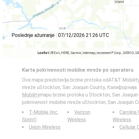
Poslednje ažuriranje :
07/12/2026 21:26 UTC
Leaflet
|
© Esri, HERE, Garmin, Intermap, increment P Corp., GEBCO, U
Karta pokrivenosti mobilne mreže po operateru
Ova mapa predstavlja brzine protoka odAT&T Mobility
mreže uStockton, San Joaquin County, Калифорнија.
Mobility
mapu brzine protoka u Stockton, San Joaquin
pokrivenost mobilne mreže uStockton, San Joaquin C
T-Mobile (inc.
Verizon
Carolina
Sprint)
Wireless
Wireless
Union Wireless
Cellular