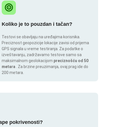
Koliko je to pouzdan i tačan?
Testovi se obavljaju na uređajima korisnika.
Preciznost geopozicije lokacije zavisi od prijema
GPS signala u vreme testiranja. Za podatke o
izveštavanju, zadržavamo testove samo sa
maksimalnom geolokacijom
preciznošću od 50
metara
. Za brzine preuzimanja, ovaj prag ide do
200 metara.
mape pokrivenosti?