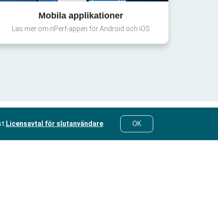
Mobila applikationer
Läs mer om nPerf-appen för Android och iOS
st
Licensavtal för slutanvändare
.
OK