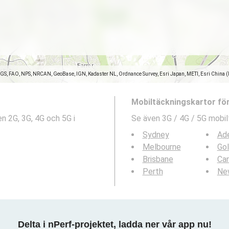
SGS, FAO, NPS, NRCAN, GeoBase, IGN, Kadaster NL, Ordnance Survey, Esri Japan, METI, Esri China 
Mobiltäckningskartor fö
n 2G, 3G, 4G och 5G i
Se även 3G / 4G / 5G mobil
Sydney
Ade
Melbourne
Go
Brisbane
Can
Perth
Ne
Delta i nPerf-projektet, ladda ner vår app nu!