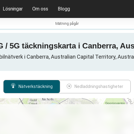
Lösningar
Om oss
Blogg
Mätning pågår
G / 5G täckningskarta i Canberra, Aus
ilnätverk i Canberra, Australian Capital Territory, Austra
Nätverkstäckning
Nedladdningshastigheter