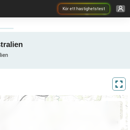
Kör ett hastighetstest
tralien
lien
ArcGIS