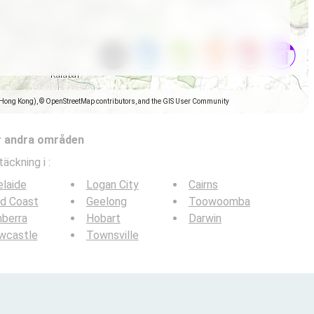
(Hong Kong), © OpenStreetMap contributors, and the GIS User Community
r andra områden
täckning i
:
laide
Logan City
Cairns
ld Coast
Geelong
Toowoomba
berra
Hobart
Darwin
wcastle
Townsville