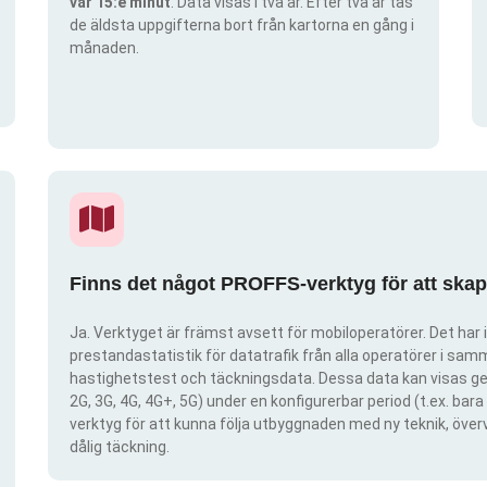
var 15:e minut
. Data visas i två år. Efter två år tas
de äldsta uppgifterna bort från kartorna en gång i
månaden.
Finns det något PROFFS-verktyg för att ska
Ja. Verktyget är främst avsett för mobiloperatörer. Det har i
prestandastatistik för datatrafik från alla operatörer i samma
hastighetstest och täckningsdata. Dessa data kan visas gen
2G, 3G, 4G, 4G+, 5G) under en konfigurerbar period (t.ex. ba
verktyg för att kunna följa utbyggnaden med ny teknik, öve
dålig täckning.