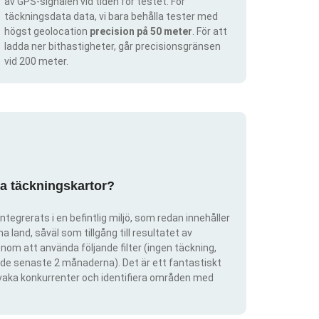
av GPS-signalen vid tiden för testet. För
täckningsdata data, vi bara behålla tester med
högst geolocation
precision på 50 meter
. För att
ladda ner bithastigheter, går precisionsgränsen
vid 200 meter.
pa täckningskartor?
ntegrerats i en befintlig miljö, som redan innehåller
 land, såväl som tillgång till resultatet av
om att använda följande filter (ingen täckning,
ra de senaste 2 månaderna). Det är ett fantastiskt
rvaka konkurrenter och identifiera områden med