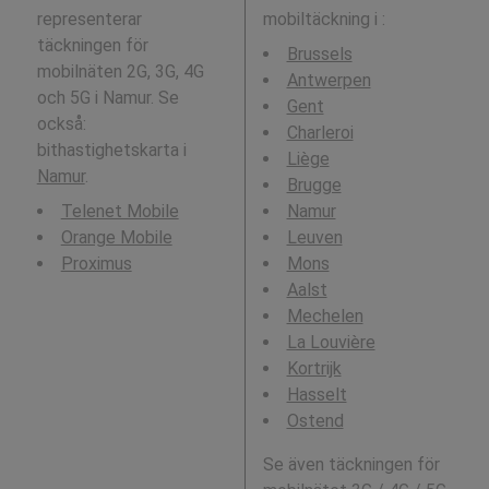
representerar
mobiltäckning i
:
täckningen för
Brussels
mobilnäten 2G, 3G, 4G
Antwerpen
och 5G i Namur. Se
Gent
också:
Charleroi
bithastighetskarta i
Liège
Namur
.
Brugge
Telenet Mobile
Namur
Orange Mobile
Leuven
Proximus
Mons
Aalst
Mechelen
La Louvière
Kortrijk
Hasselt
Ostend
Se även täckningen för