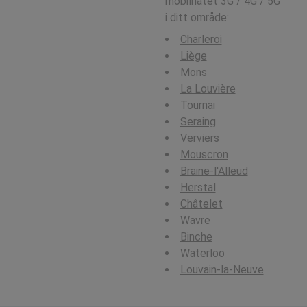
mobilnätet 3G / 4G / 5G
i ditt område:
Charleroi
Liège
Mons
La Louvière
Tournai
Seraing
Verviers
Mouscron
Braine-l'Alleud
Herstal
Châtelet
Wavre
Binche
Waterloo
Louvain-la-Neuve