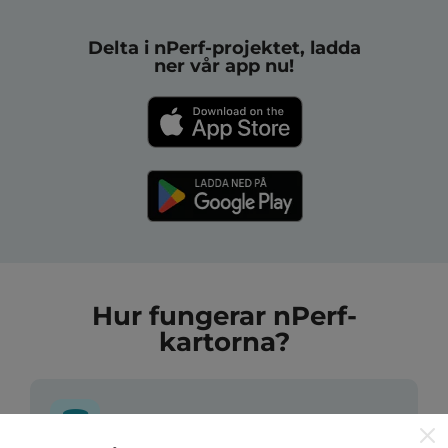
Delta i nPerf-projektet, ladda
ner vår app nu!
Hur fungerar nPerf-
kartorna?