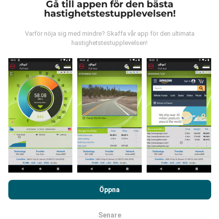
Gå till appen för den bästa
hastighetstestupplevelsen!
Var kommer datan ifrån?
Varför nöja sig med mindre? Skaffa vår app för den ultimata
Data samlas in från tester gjorda av våra användare
hastighetstestupplevelsen!
av nPerf-appen. Det här är tester som utförs under
verkliga förhållanden, direkt på fältet. Om du också vill
bidra, behöver du bara ladda ner nPerf-appen till din
smartphone.
Ju mer data det finns, desto mer
omfattande kommer kartorna att bli!
Hur görs uppdateringarna?
Genom att surfa på nPerf.com samtycker du till vår
Användarpolicy för sekretess och Cookies
likväl till vårt nPerf-
Täckningskartor uppdateras automatiskt av en bot
Öppna
test
Licensavtal för slutanvändare
.
varje timme. Hastighetskartor
uppdateras var 15:e
minut
. Data visas i två år. Efter två år tas de äldsta
Senare
uppgifterna bort från kartorna en gång i månaden.