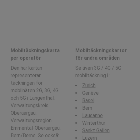
Mobiltäckningskarta
Mobiltäckningskartor
per operatör
för andra områden
Den här kartan
Se även 3G / 4G / 5G
representerar
mobiltäckning i
:
täckningen för
Zürich
mobilnäten 2G, 3G, 4G
Genève
och 5G i Langenthal,
Basel
Verwaltungskreis
Bern
Oberaargau,
Lausanne
Verwaltungsregion
Winterthur
Emmental-Oberaargau,
Sankt Gallen
Bern/Berne. Se också:
Luzern