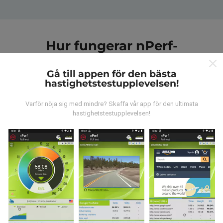
Hur fungerar nPerf-
kartorna?
Gå till appen för den bästa
hastighetstestupplevelsen!
Varför nöja sig med mindre? Skaffa vår app för den ultimata
hastighetstestupplevelsen!
Var kommer datan ifrån?
Data samlas in från tester gjorda av våra användare
av nPerf-appen. Det här är tester som utförs under
verkliga förhållanden, direkt på fältet. Om du också vill
bidra, behöver du bara ladda ner nPerf-appen till din
smartphone.
Ju mer data det finns, desto mer
omfattande kommer kartorna att bli!