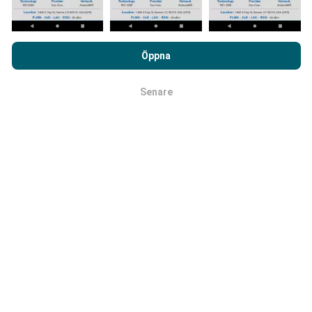
Genom att surfa på nPerf.com samtycker du till vår
Användarpolicy för sekretess och Cookies
likväl till vårt nPerf-
Öppna
test
Licensavtal för slutanvändare
.
Hur görs uppdateringarna?
Senare
OK
Täckningskartor uppdateras automatiskt av en bot
varje timme. Hastighetskartor
uppdateras var 15:e
minut
. Data visas i två år. Efter två år tas de äldsta
uppgifterna bort från kartorna en gång i månaden.
Hur tillförlitligt och exakt är det?
Testerna genomförs på användarnas enheter.
Geolocationens precision beror på mottagningen av