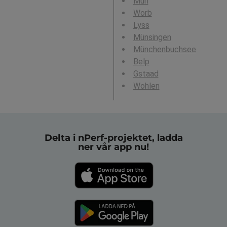
Muri
Worb
Lyss
Münsingen
Münchenbuchsee
Belp
Gstaad
Wohlen
Delta i nPerf-projektet, ladda
ner vår app nu!