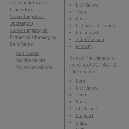
bithastighetskarta i
Biel/Bienne
Langenthal,
Thun
Verwaltungskreis
Köniz
Oberaargau,
La Chaux-de-Fonds
Verwaltungsregion
Rapperswil
Emmental-Oberaargau,
Schaffhausen
Bern/Berne
.
Fribourg
Salt Mobile
Se även täckningen för
Sunrise Mobile
mobilnätet 3G / 4G / 5G
Swisscom Mobile
i ditt område:
Bern
Biel/Bienne
Thun
Köniz
Steffisburg
Burgdorf
Spiez