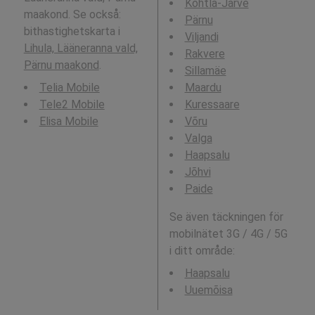
Kohtla-Järve
maakond. Se också:
Pärnu
bithastighetskarta i
Viljandi
Lihula, Lääneranna vald,
Rakvere
Pärnu maakond
.
Sillamäe
Telia Mobile
Maardu
Tele2 Mobile
Kuressaare
Elisa Mobile
Võru
Valga
Haapsalu
Jõhvi
Paide
Se även täckningen för
mobilnätet 3G / 4G / 5G
i ditt område:
Haapsalu
Uuemõisa