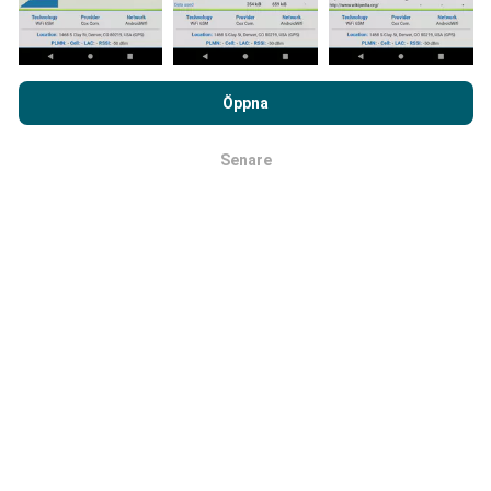
Genom att surfa på nPerf.com samtycker du till vår
Hur görs uppdateringarna?
Användarpolicy för sekretess och Cookies
likväl till vårt nPerf-
Öppna
test
Licensavtal för slutanvändare
.
Täckningskartor uppdateras automatiskt av en bot
varje timme. Hastighetskartor
uppdateras var 15:e
Senare
OK
minut
. Data visas i två år. Efter två år tas de äldsta
uppgifterna bort från kartorna en gång i månaden.
Hur tillförlitligt och exakt är det?
Testerna genomförs på användarnas enheter.
Geolocationens precision beror på mottagningen av
GPS-signalen vid tiden för testet. För täckningsdata