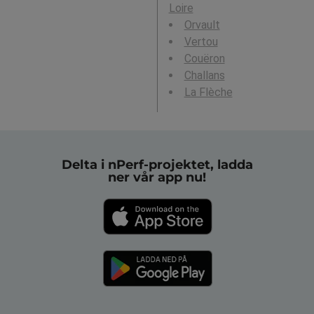
Loire
Orvault
Vertou
Couëron
Challans
La Flèche
Delta i nPerf-projektet, ladda
ner vår app nu!