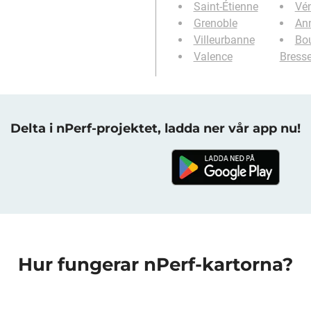
Saint-Étienne
Vén
Grenoble
An
Villeurbanne
Bou
Valence
Bress
Delta i nPerf-projektet, ladda ner vår app nu!
Hur fungerar nPerf-kartorna?