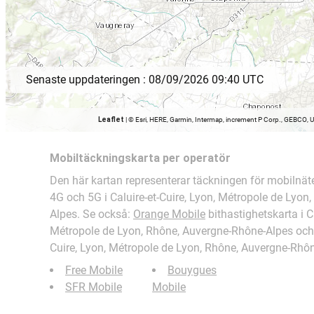
Senaste uppdateringen :
08/09/2026 09:40 UTC
Leaflet
|
© Esri, HERE, Garmin, Intermap, increment P Corp., GEBCO, 
Mobiltäckningskarta per operatör
Den här kartan representerar täckningen för mobilnät
4G och 5G i Caluire-et-Cuire, Lyon, Métropole de Lyo
Alpes. Se också:
Orange Mobile
bithastighetskarta i Ca
Métropole de Lyon, Rhône, Auvergne-Rhône-Alpes och t
Cuire, Lyon, Métropole de Lyon, Rhône, Auvergne-Rhôn
Free Mobile
Bouygues
SFR Mobile
Mobile