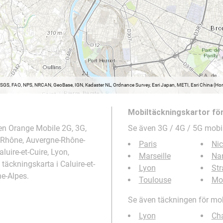
USGS, FAO, NPS, NRCAN, GeoBase, IGN, Kadaster NL, Ordnance Survey, Esri Japan, METI, Esri China (
Mobiltäckningskartor fö
en Orange Mobile 2G, 3G,
Se även 3G / 4G / 5G mobi
n, Rhône, Auvergne-Rhône-
Paris
Nic
luire-et-Cuire, Lyon,
Marseille
Na
äckningskarta i Caluire-et-
Lyon
St
e-Alpes.
Toulouse
Mon
Se även täckningen för mob
Lyon
Ch