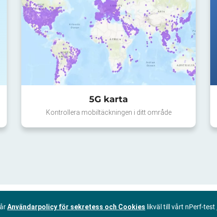
5G karta
Kontrollera mobiltäckningen i ditt område
vår
Användarpolicy för sekretess och Cookies
likväl till vårt nPerf-test