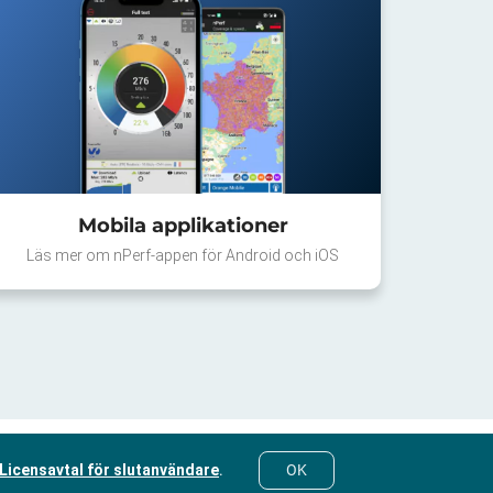
Mobila applikationer
Läs mer om nPerf-appen för Android och iOS
Licensavtal för slutanvändare
.
OK