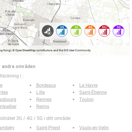
Hong Kong), © OpenStreetMap contributors, and the GIS User Community
r andra områden
ltäckning i
:
e
Bordeaux
Le Havre
ntes
Lille
Saint-Étienne
rasbourg
Rennes
Toulon
tpellier
Reims
ilnätet 3G / 4G / 5G i ditt område:
ambéry
Saint-Priest
Vaulx-en-Velin