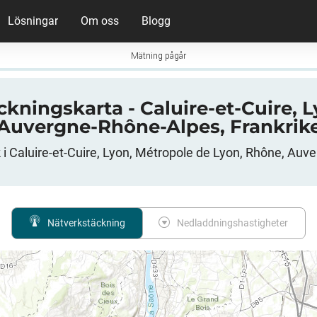
Lösningar
Om oss
Blogg
Mätning pågår
ckningskarta - Caluire-et-Cuire,
Auvergne-Rhône-Alpes, Frankrik
i Caluire-et-Cuire, Lyon, Métropole de Lyon, Rhône, Auv
Nätverkstäckning
Nedladdningshastigheter