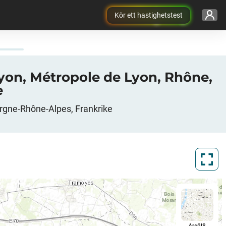
Kör ett hastighetstest
 Lyon, Métropole de Lyon, Rhône,
e
ergne-Rhône-Alpes, Frankrike
ArcGIS