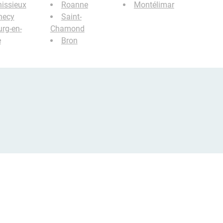
issieux
Roanne
Montélimar
necy
Saint-
rg-en-
Chamond
e
Bron