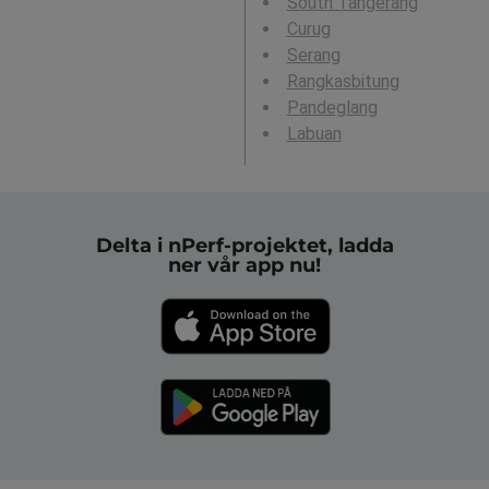
South Tangerang
Curug
Serang
Rangkasbitung
Pandeglang
Labuan
Delta i nPerf-projektet, ladda
ner vår app nu!