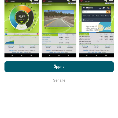
Hur görs uppdateringarna?
Täckningskartor uppdateras automatiskt av en bot
varje timme. Hastighetskartor
uppdateras var 15:e
minut
. Data visas i två år. Efter två år tas de äldsta
uppgifterna bort från kartorna en gång i månaden.
Genom att surfa på nPerf.com samtycker du till vår
Användarpolicy för sekretess och Cookies
likväl till vårt nPerf-
Öppna
test
Licensavtal för slutanvändare
.
Senare
OK
Hur tillförlitligt och exakt är det?
Testerna genomförs på användarnas enheter.
Geolocationens precision beror på mottagningen av
GPS-signalen vid tiden för testet. För täckningsdata
data, vi bara behålla tester med högst geolocation