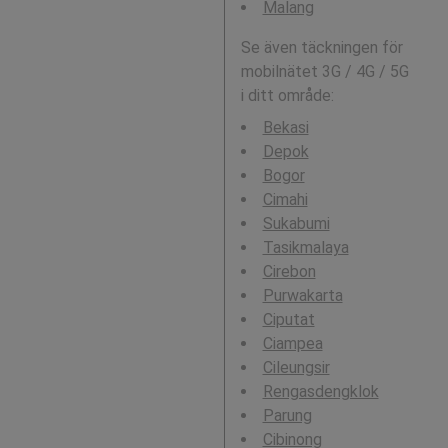
Malang
Se även täckningen för
mobilnätet 3G / 4G / 5G
i ditt område:
Bekasi
Depok
Bogor
Cimahi
Sukabumi
Tasikmalaya
Cirebon
Purwakarta
Ciputat
Ciampea
Cileungsir
Rengasdengklok
Parung
Cibinong