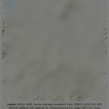
Leaflet
|
© Esri, HERE, Garmin, Intermap, increment P Corp., GEBCO, USGS, FAO, NPS,
NRCAN, GeoBase, IGN, Kadaster NL, Ordnance Survey, Esri Japan, METI, Esri China