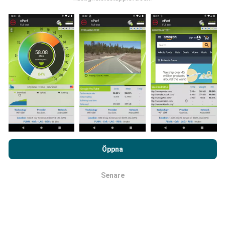
Hur görs uppdateringarna?
Täckningskartor uppdateras automatiskt av en bot
varje timme. Hastighetskartor
uppdateras var 15:e
minut
. Data visas i två år. Efter två år tas de äldsta
uppgifterna bort från kartorna en gång i månaden.
Genom att surfa på nPerf.com samtycker du till vår
Användarpolicy för sekretess och Cookies
likväl till vårt nPerf-
Öppna
test
Licensavtal för slutanvändare
.
Senare
OK
Hur tillförlitligt och exakt är det?
Testerna genomförs på användarnas enheter.