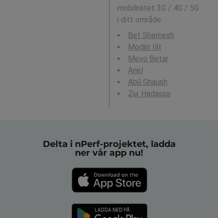
mobilnätet 3G / 4G / 5G
i ditt område:
Bet Shemesh
Modiin Ilit
Mevo Betar
Ariel
Abū Ghaush
Ẕur Hadassa
Delta i nPerf-projektet, ladda
ner vår app nu!