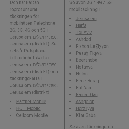
Den här kartan
Se även 3G / 4G / 5G
representerar
mobiltäckning i
:
täckningen för
Jerusalem
mobilnäten Pelephone
Haifa
2G, 3G, 4G och 5G i
Tel Aviv
Jerusalem, נפת ירושלים,
Ashdod
Jerusalem (distrikt). Se
Rishon LeẔiyyon
också:
Pelephone
Petaẖ Tiqwa
bithastighetskarta i
Beersheba
Jerusalem, נפת ירושלים,
Netanya
Jerusalem (distrikt) och
H̱olon
täckningskarta i
Bené Beraq
Jerusalem, נפת ירושלים,
Bat Yam
Jerusalem (distrikt).
Ramat Gan
Partner Mobile
Ashqelon
HOT Mobile
Herzliyya
Cellcom Mobile
Kfar Saba
Se även täckningen för