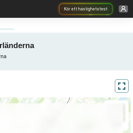
Kör ett hastighetstest
erländerna
rna
ArcGIS