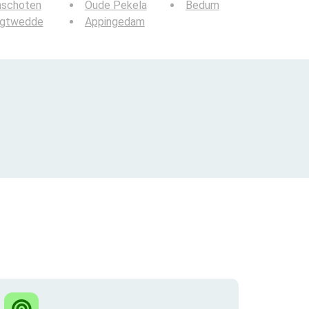
nschoten
Oude Pekela
Bedum
agtwedde
Appingedam