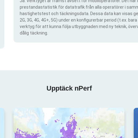
Ja. Verktyget är främst avsett för mobiloperatörer. Det har i
prestandastatistik för datatrafik från alla operatörer i samma
hastighetstest och täckningsdata. Dessa data kan visas gen
2G, 3G, 4G, 4G+, 5G) under en konfigurerbar period (t.ex. ba
verktyg för att kunna följa utbyggnaden med ny teknik, öve
dålig täckning.
Upptäck nPerf