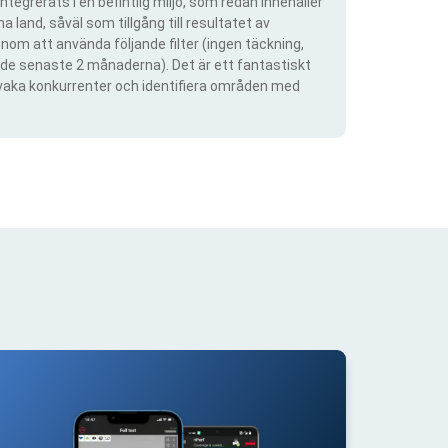
ntegrerats i en befintlig miljö, som redan innehåller
 land, såväl som tillgång till resultatet av
om att använda följande filter (ingen täckning,
ra de senaste 2 månaderna). Det är ett fantastiskt
rvaka konkurrenter och identifiera områden med