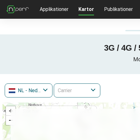
Applikationer
Kartor
Publikationer
3G / 4G /
Mo
NL
- Nederländerna
+
−