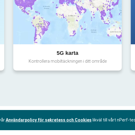
5G karta
Kontrollera mobiltäckningen i ditt område
vår
Användarpolicy för sekretess och Cookies
likväl till vårt nPerf-te