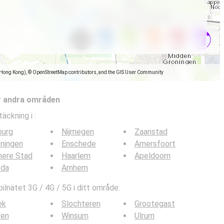
(Hong Kong), © OpenStreetMap contributors, and the GIS User Community
r andra områden
täckning i
:
burg
Nijmegen
Zaanstad
ningen
Enschede
Amersfoort
mere Stad
Haarlem
Apeldoorn
eda
Arnhem
lnätet 3G / 4G / 5G i ditt område:
ek
Slochteren
Grootegast
ren
Winsum
Ulrum