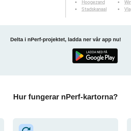
Hoogezand
Wi
Stadskanaal
Vl
Delta i nPerf-projektet, ladda ner vår app nu!
Hur fungerar nPerf-kartorna?