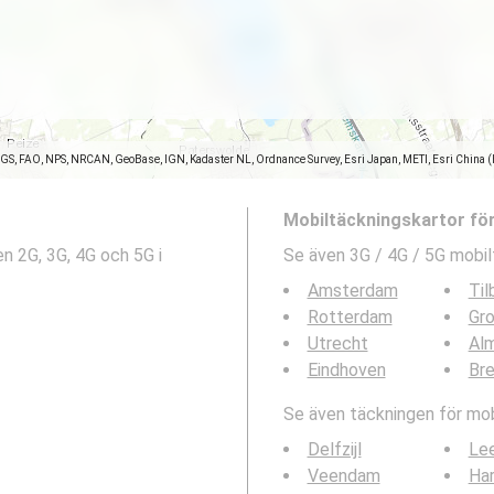
SGS, FAO, NPS, NRCAN, GeoBase, IGN, Kadaster NL, Ordnance Survey, Esri Japan, METI, Esri China 
Mobiltäckningskartor fö
n 2G, 3G, 4G och 5G i
Se även 3G / 4G / 5G mobil
Amsterdam
Til
Rotterdam
Gro
Utrecht
Al
Eindhoven
Br
Se även täckningen för mobi
Delfzijl
Le
Veendam
Ha