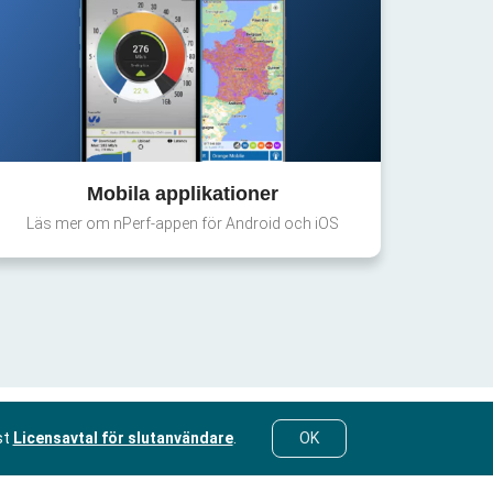
Mobila applikationer
Läs mer om nPerf-appen för Android och iOS
st
Licensavtal för slutanvändare
.
OK