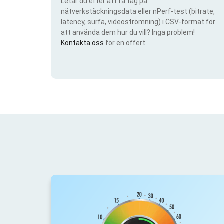
Letar du efter att få tag på
nätverkstäckningsdata eller nPerf-test (bitrate,
latency, surfa, videoströmning) i CSV-format för
att använda dem hur du vill? Inga problem!
Kontakta oss
för en offert.