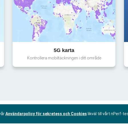
5G karta
Kontrollera mobiltäckningen i ditt område
vår
Användarpolicy för sekretess och Cookies
likväl till vårt nPerf-te