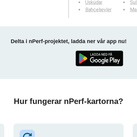
Üsküdar
Sul
Bahçelievler
Ma
Delta i nPerf-projektet, ladda ner vår app nu!
Hur fungerar nPerf-kartorna?