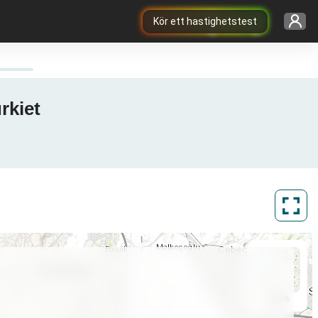
Kör ett hastighetstest
rkiet
ArcGIS