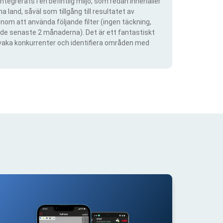
ntegrerats i en befintlig miljö, som redan innehåller
 land, såväl som tillgång till resultatet av
om att använda följande filter (ingen täckning,
ra de senaste 2 månaderna). Det är ett fantastiskt
rvaka konkurrenter och identifiera områden med