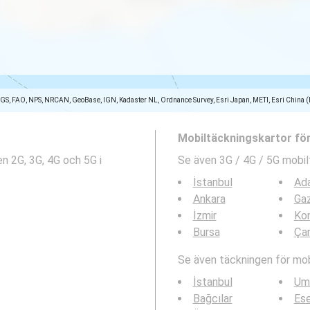
SGS, FAO, NPS, NRCAN, GeoBase, IGN, Kadaster NL, Ordnance Survey, Esri Japan, METI, Esri China 
Mobiltäckningskartor fö
n 2G, 3G, 4G och 5G i
Se även 3G / 4G / 5G mobil
İstanbul
Ad
Ankara
Gaz
İzmir
Ko
Bursa
Ça
Se även täckningen för mobi
İstanbul
Um
Bağcılar
Ese