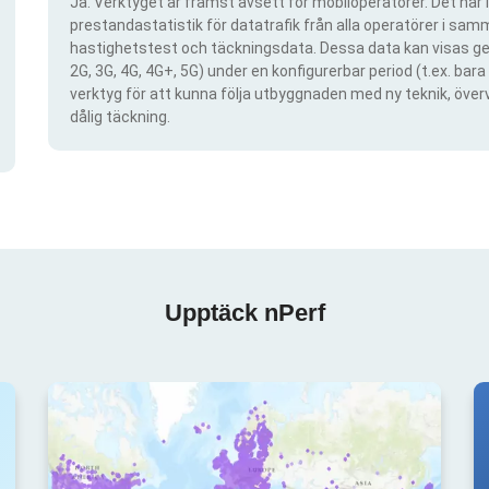
Ja. Verktyget är främst avsett för mobiloperatörer. Det har i
prestandastatistik för datatrafik från alla operatörer i samma
hastighetstest och täckningsdata. Dessa data kan visas gen
2G, 3G, 4G, 4G+, 5G) under en konfigurerbar period (t.ex. ba
verktyg för att kunna följa utbyggnaden med ny teknik, öve
dålig täckning.
Upptäck nPerf