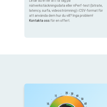
Letar du efter att få tag på
nätverkstäckningsdata eller nPerf-test (bitrate,
latency, surfa, videoströmning) i CSV-format för
att använda dem hur du vill? Inga problem!
Kontakta oss
för en offert.