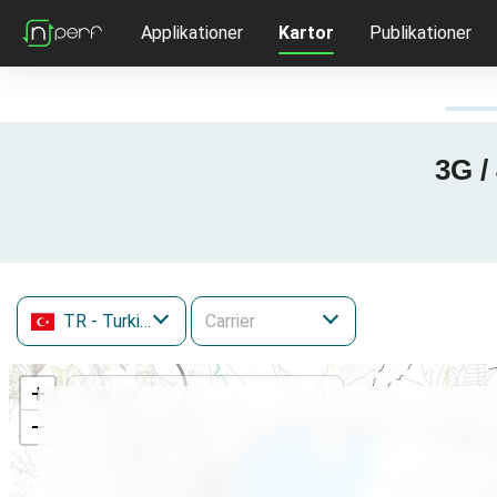
Applikationer
Kartor
Publikationer
3G /
TR
- Turkiet
+
−