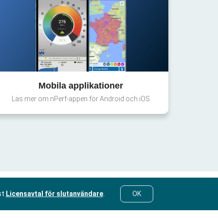
Mobila applikationer
Läs mer om nPerf-appen för Android och iOS
st
Licensavtal för slutanvändare
.
OK