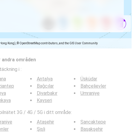
(Hong Kong), © OpenStreetMap contributors, and the GIS User Community
r andra områden
täckning i
:
ana
Antalya
Üsküdar
iantep
Bağcılar
Bahçelievler
nya
Diyarbakır
Umraniye
nkaya
Kayseri
lnätet 3G / 4G / 5G i ditt område:
raniye
Ataşehir
Sancaktepe
nler
Şişli
Başakşehir