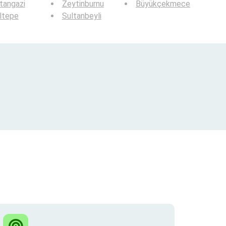
tangazi
Zeytinburnu
Büyükçekmece
ltepe
Sultanbeyli