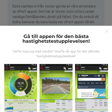
Data samlas in från tester gjorda av våra användare
av nPerf-appen. Det här är tester som utförs under
verkliga förhållanden, direkt på fältet. Om du också vill
bidra, behöver du bara ladda ner nPerf-appen till din
smartphone.
Ju mer data det finns, desto mer
omfattande kommer kartorna att bli!
Gå till appen för den bästa
hastighetstestupplevelsen!
Varför nöja sig med mindre? Skaffa vår app för den ultimata
hastighetstestupplevelsen!
Hur görs uppdateringarna?
Täckningskartor uppdateras automatiskt av en bot
varje timme. Hastighetskartor
uppdateras var 15:e
minut
. Data visas i två år. Efter två år tas de äldsta
uppgifterna bort från kartorna en gång i månaden.