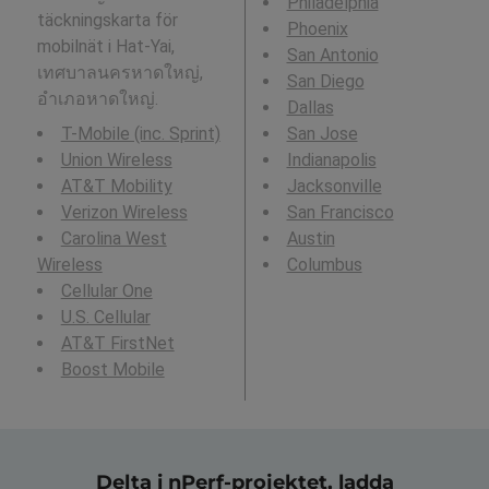
Philadelphia
täckningskarta för
Phoenix
mobilnät i Hat-Yai,
San Antonio
เทศบาลนครหาดใหญ่,
San Diego
อำเภอหาดใหญ่.
Dallas
T-Mobile (inc. Sprint)
San Jose
Union Wireless
Indianapolis
AT&T Mobility
Jacksonville
Verizon Wireless
San Francisco
Carolina West
Austin
Wireless
Columbus
Cellular One
U.S. Cellular
AT&T FirstNet
Boost Mobile
Delta i nPerf-projektet, ladda