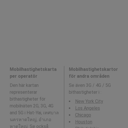
Mobilhastighetskarta
Mobilhastighetskartor
per operatör
för andra områden
Den här kartan
Se även 3G / 4G / 5G
representerar
bithastigheter i
:
bithastigheter för
New York City
mobilnäten 2G, 3G, 4G
Los Angeles
and 5G i Hat-Yai, เทศบาล
Chicago
นครหาดใหญ่, อำเภอ
Houston
หาดใหญ่. Se också: