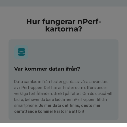
Hur fungerar nPerf-
kartorna?
Var kommer datan ifrån?
Data samlas in från tester gjorda av våra användare
av nPerf-appen. Det här är tester som utförs under
verkliga förhållanden, direkt på fältet. Om du också vill
bidra, behöver du bara ladda ner nPerf-appen till din
smartphone.
Ju mer data det finns, desto mer
omfattande kommer kartorna att bli!