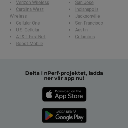
Verizon Wireless
San Jose
Carolina West
Indianapolis
Wireless
Jacksonville
Cellular One
San Francisco
U.S. Cellular
Austin
AT&T FirstNet
Columbus
Boost Mobile
Delta i nPerf-projektet, ladda
ner vår app nu!