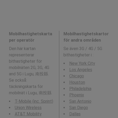
Mobilhastighetskarta
Mobilhastighetskartor
per operatör
för andra områden
Den här kartan
Se även 3G / 4G / 5G
representerar
bithastigheter i
:
bithastigheter för
New York City
mobilnäten 2G, 3G, 4G
Los Angeles
and 5G i Lugu, 南投縣.
Chicago
Se också:
Houston
täckningskarta för
Philadelphia
mobilnät i Lugu, 南投縣.
Phoenix
T-Mobile (inc. Sprint)
San Antonio
Union Wireless
San Diego
AT&T Mobility
Dallas