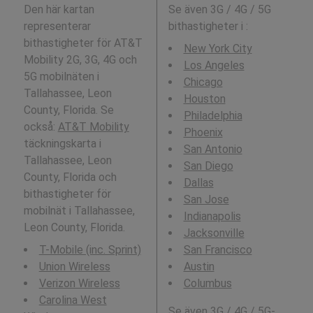
Den här kartan
Se även 3G / 4G / 5G
representerar
bithastigheter i
:
bithastigheter för AT&T
New York City
Mobility 2G, 3G, 4G och
Los Angeles
5G mobilnäten i
Chicago
Tallahassee, Leon
Houston
County, Florida. Se
Philadelphia
också:
AT&T Mobility
Phoenix
täckningskarta i
San Antonio
Tallahassee, Leon
San Diego
County, Florida och
Dallas
bithastigheter för
San Jose
mobilnät i Tallahassee,
Indianapolis
Leon County, Florida.
Jacksonville
T-Mobile (inc. Sprint)
San Francisco
Union Wireless
Austin
Verizon Wireless
Columbus
Carolina West
Se även 3G / 4G / 5G-