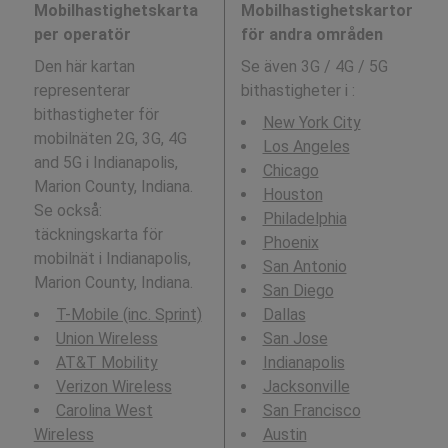
Mobilhastighetskarta
Mobilhastighetskartor
per operatör
för andra områden
Den här kartan
Se även 3G / 4G / 5G
representerar
bithastigheter i
:
bithastigheter för
New York City
mobilnäten 2G, 3G, 4G
Los Angeles
and 5G i Indianapolis,
Chicago
Marion County, Indiana.
Houston
Se också:
Philadelphia
täckningskarta för
Phoenix
mobilnät i Indianapolis,
San Antonio
Marion County, Indiana.
San Diego
T-Mobile (inc. Sprint)
Dallas
Union Wireless
San Jose
AT&T Mobility
Indianapolis
Verizon Wireless
Jacksonville
Carolina West
San Francisco
Wireless
Austin