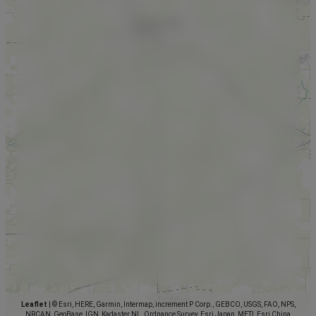
Leaflet
|
© Esri, HERE, Garmin, Intermap, increment P Corp., GEBCO, USGS, FAO, NPS,
NRCAN, GeoBase, IGN, Kadaster NL, Ordnance Survey, Esri Japan, METI, Esri China