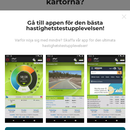
kartorna?
Gå till appen för den bästa
hastighetstestupplevelsen!
Varför nöja sig med mindre? Skaffa vår app för den ultimata
Var kommer datan ifrån?
hastighetstestupplevelsen!
Data samlas in från tester gjorda av våra användare
av nPerf-appen. Det här är tester som utförs under
verkliga förhållanden, direkt på fältet. Om du också vill
bidra, behöver du bara ladda ner nPerf-appen till din
smartphone.
Ju mer data det finns, desto mer
omfattande kommer kartorna att bli!
Genom att surfa på nPerf.com samtycker du till vår