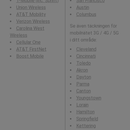
T-Mobile (inc. Sprint)
San Francisco
Union Wireless
Austin
AT&T Mobility
Columbus
Verizon Wireless
Se även täckningen för
Carolina West
mobilnätet 3G / 4G / 5G
Wireless
i ditt område:
Cellular One
AT&T FirstNet
Cleveland
Boost Mobile
Cincinnati
Toledo
Akron
Dayton
Parma
Canton
Youngstown
Lorain
Hamilton
Springfield
Kettering