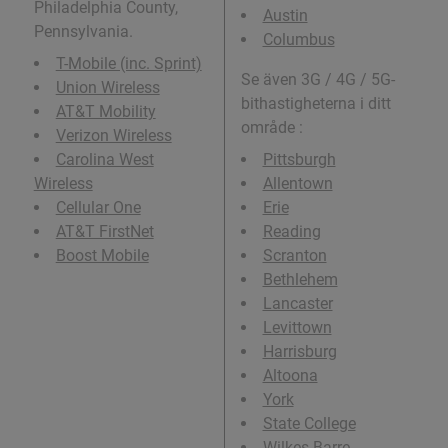
Philadelphia County,
Austin
Pennsylvania.
Columbus
T-Mobile (inc. Sprint)
Se även 3G / 4G / 5G-
Union Wireless
bithastigheterna i ditt
AT&T Mobility
område :
Verizon Wireless
Carolina West
Pittsburgh
Wireless
Allentown
Cellular One
Erie
AT&T FirstNet
Reading
Boost Mobile
Scranton
Bethlehem
Lancaster
Levittown
Harrisburg
Altoona
York
State College
Wilkes-Barre