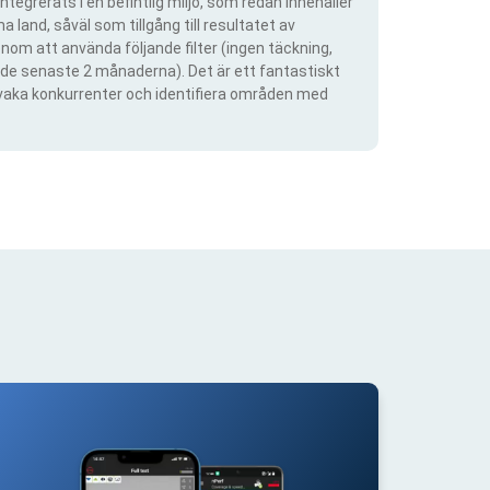
ntegrerats i en befintlig miljö, som redan innehåller
 land, såväl som tillgång till resultatet av
om att använda följande filter (ingen täckning,
ra de senaste 2 månaderna). Det är ett fantastiskt
rvaka konkurrenter och identifiera områden med