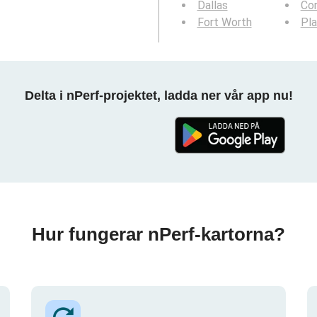
Dallas
Cor
Fort Worth
Pl
Delta i nPerf-projektet, ladda ner vår app nu!
Hur fungerar nPerf-kartorna?