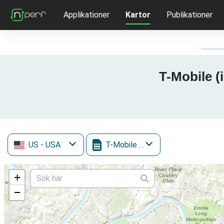
Applikationer
Kartor
Publikationer
T-Mobile (i
US
- USA
T-Mobile (inc. Sprint)
+
−