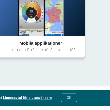
Mobila applikationer
Läs mer om nPerf-appen för Android och iOS
st
Licensavtal för slutanvändare
.
OK