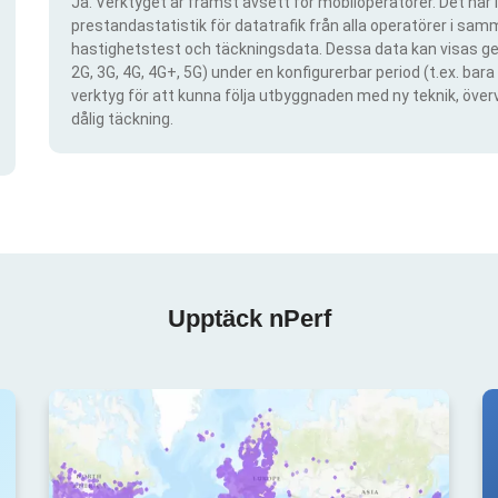
Ja. Verktyget är främst avsett för mobiloperatörer. Det har i
prestandastatistik för datatrafik från alla operatörer i samma
hastighetstest och täckningsdata. Dessa data kan visas gen
2G, 3G, 4G, 4G+, 5G) under en konfigurerbar period (t.ex. ba
verktyg för att kunna följa utbyggnaden med ny teknik, öve
dålig täckning.
Upptäck nPerf