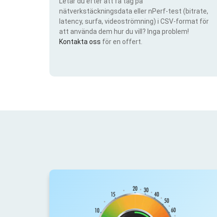
Letar du efter att få tag på
nätverkstäckningsdata eller nPerf-test (bitrate,
latency, surfa, videoströmning) i CSV-format för
att använda dem hur du vill? Inga problem!
Kontakta oss
för en offert.