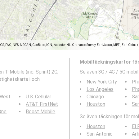
SGS, FAO, NPS, NRCAN, GeoBase, IGN, Kadaster NL, Ordnance Survey, Esri Japan, METI, Esri China 
Mobiltäckningskartor fö
 T-Mobile (inc. Sprint) 2G,
Se även 3G / 4G / 5G mobil
tighetskarta i och
New York City
Phi
Los Angeles
Ph
 West
U.S. Cellular
Chicago
San
AT&T FirstNet
Houston
Sa
 One
Boost Mobile
Se även täckningen för mobi
Houston
El 
San Antonio
Arl