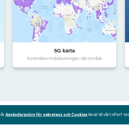
5G karta
Kontrollera mobiltäckningen i ditt område
vår
Användarpolicy för sekretess och Cookies
likväl till vårt nPerf-te