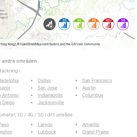
(Hong Kong), © OpenStreetMap contributors, and the GIS User Community
r andra områden
täckning i
:
ladelphia
Dallas
San Francisco
oenix
San Jose
Austin
 Antonio
Indianapolis
Columbus
n Diego
Jacksonville
lnätet 3G / 4G / 5G i ditt område:
Paso
Laredo
Amarillo
ington
Lubbock
Grand Prairie