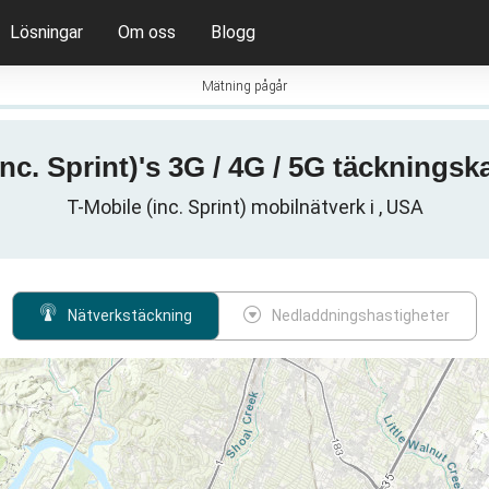
Lösningar
Om oss
Blogg
Mätning pågår
nc. Sprint)'s 3G / 4G / 5G täckningsk
T-Mobile (inc. Sprint) mobilnätverk i , USA
Nätverkstäckning
Nedladdningshastigheter