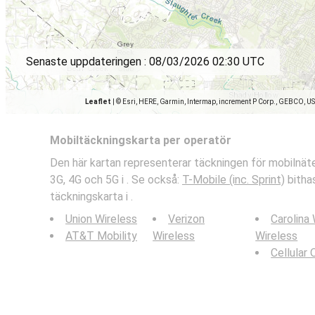
Senaste uppdateringen :
08/03/2026 02:30 UTC
Leaflet
|
© Esri, HERE, Garmin, Intermap, increment P Corp., GEBCO, U
Mobiltäckningskarta per operatör
Den här kartan representerar täckningen för mobilnäten
3G, 4G och 5G i . Se också:
T-Mobile (inc. Sprint)
bithas
täckningskarta i .
Union Wireless
Verizon
Carolina
AT&T Mobility
Wireless
Wireless
Cellular