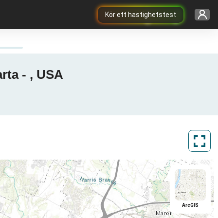
Kör ett hastighetstest
arta - , USA
ArcGIS