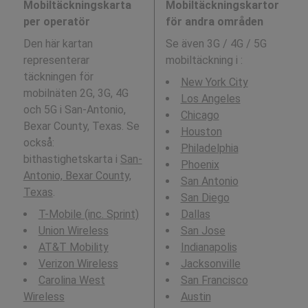
Mobiltäckningskarta
Mobiltäckningskartor
per operatör
för andra områden
Den här kartan
Se även 3G / 4G / 5G
representerar
mobiltäckning i
:
täckningen för
New York City
mobilnäten 2G, 3G, 4G
Los Angeles
och 5G i San-Antonio,
Chicago
Bexar County, Texas. Se
Houston
också:
Philadelphia
bithastighetskarta i
San-
Phoenix
Antonio, Bexar County,
San Antonio
Texas
.
San Diego
T-Mobile (inc. Sprint)
Dallas
Union Wireless
San Jose
AT&T Mobility
Indianapolis
Verizon Wireless
Jacksonville
Carolina West
San Francisco
Wireless
Austin