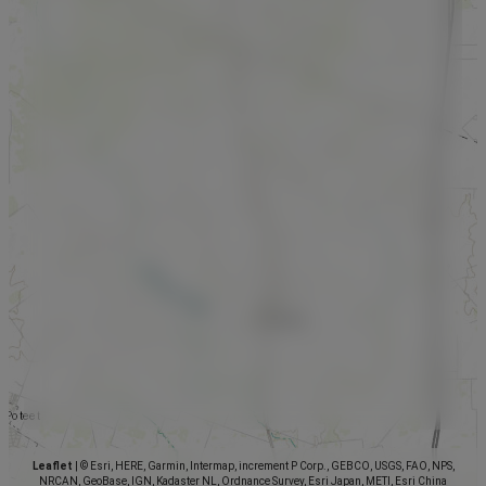
Leaflet
|
© Esri, HERE, Garmin, Intermap, increment P Corp., GEBCO, USGS, FAO, NPS,
NRCAN, GeoBase, IGN, Kadaster NL, Ordnance Survey, Esri Japan, METI, Esri China