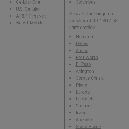
Cellular One
Columbus
U.S. Cellular
Se även täckningen för
AT&T FirstNet
mobilnätet 3G / 4G / 5G
Boost Mobile
i ditt område:
Houston
Dallas
Austin
Fort Worth
El Paso
Arlington
Corpus Christi
Plano
Laredo
Lubbock
Garland
Irving
Amarillo
Grand Prairie