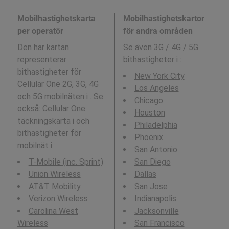
Mobilhastighetskarta
Mobilhastighetskartor
per operatör
för andra områden
Den här kartan
Se även 3G / 4G / 5G
representerar
bithastigheter i
:
bithastigheter för
New York City
Cellular One 2G, 3G, 4G
Los Angeles
och 5G mobilnäten i . Se
Chicago
också:
Cellular One
Houston
täckningskarta i och
Philadelphia
bithastigheter för
Phoenix
mobilnät i .
San Antonio
T-Mobile (inc. Sprint)
San Diego
Union Wireless
Dallas
AT&T Mobility
San Jose
Verizon Wireless
Indianapolis
Carolina West
Jacksonville
Wireless
San Francisco