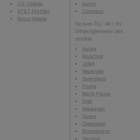
U.S. Cellular
Austin
AT&T FirstNet
Columbus
Boost Mobile
Se även 3G / 4G / 5G-
bithastigheterna i ditt
område :
Aurora
Rockford
Joliet
Naperville
Springfield
Peoria
North Peoria
Elgin
Waukegan
Cicero
Champaign
Bloomington
Decatur