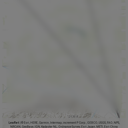
Leaflet
|
© Esri, HERE, Garmin, Intermap, increment P Corp., GEBCO, USGS, FAO, NPS,
NRCAN, GeoBase, IGN, Kadaster NL, Ordnance Survey, Esri Japan, METI, Esri China