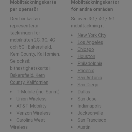
Mobiltäckningskarta
Mobiltäckningskartor
per operatör
för andra områden
Den här kartan
Se även 3G / 4G / 5G
representerar
mobiltäckning i
:
täckningen för
New York City
mobilnäten 2G, 3G, 4G
Los Angeles
och 5G i Bakersfield,
Chicago
Kern County, Kalifornien.
Houston
Se också:
Philadelphia
bithastighetskarta i
Phoenix
Bakersfield, Kern
San Antonio
County, Kalifornien
.
San Diego
T-Mobile (inc. Sprint)
Dallas
Union Wireless
San Jose
AT&T Mobility
Indianapolis
Verizon Wireless
Jacksonville
Carolina West
San Francisco
Wireless
Austin