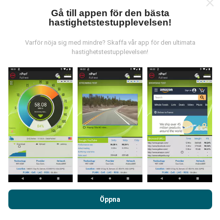
Gå till appen för den bästa
hastighetstestupplevelsen!
Var kommer datan ifrån?
Varför nöja sig med mindre? Skaffa vår app för den ultimata
hastighetstestupplevelsen!
Data samlas in från tester gjorda av våra användare
av nPerf-appen. Det här är tester som utförs under
verkliga förhållanden, direkt på fältet. Om du också vill
bidra, behöver du bara ladda ner nPerf-appen till din
smartphone.
Ju mer data det finns, desto mer
omfattande kommer kartorna att bli!
Hur görs uppdateringarna?
Genom att surfa på nPerf.com samtycker du till vår
Användarpolicy för sekretess och Cookies
likväl till vårt nPerf-
Öppna
Täckningskartor uppdateras automatiskt av en bot
test
Licensavtal för slutanvändare
.
varje timme. Hastighetskartor
uppdateras var 15:e