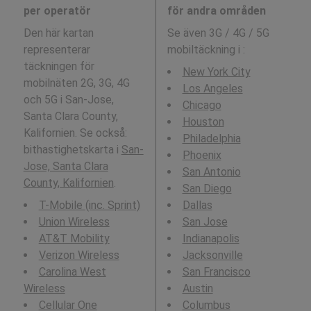
per operatör
för andra områden
Den här kartan
Se även 3G / 4G / 5G
representerar
mobiltäckning i
:
täckningen för
New York City
mobilnäten 2G, 3G, 4G
Los Angeles
och 5G i San-Jose,
Chicago
Santa Clara County,
Houston
Kalifornien. Se också:
Philadelphia
bithastighetskarta i
San-
Phoenix
Jose, Santa Clara
San Antonio
County, Kalifornien
.
San Diego
T-Mobile (inc. Sprint)
Dallas
Union Wireless
San Jose
AT&T Mobility
Indianapolis
Verizon Wireless
Jacksonville
Carolina West
San Francisco
Wireless
Austin
Cellular One
Columbus