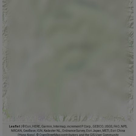
Leaflet
|
© Esri, HERE, Garmin, Intermap, increment P Corp., GEBCO, USGS, FAO, NPS,
NRCAN, GeoBase, IGN, Kadaster NL, Ordnance Survey, Esri Japan, METI, Esri China
(Hong Kong), © OpenStreetMap contributors, and the GIS User Community