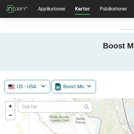
Applikationer
Kartor
Publikationer
Boost Mo
US
- USA
Boost Mobile
+
−