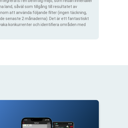
ntegrerats i en befintlig miljö, som redan innehåller
 land, såväl som tillgång till resultatet av
om att använda följande filter (ingen täckning,
ra de senaste 2 månaderna). Det är ett fantastiskt
rvaka konkurrenter och identifiera områden med