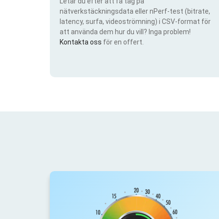
Letar du efter att få tag på
nätverkstäckningsdata eller nPerf-test (bitrate,
latency, surfa, videoströmning) i CSV-format för
att använda dem hur du vill? Inga problem!
Kontakta oss
för en offert.