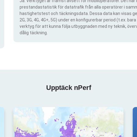
Ja. Verktyget är främst avsett för mobiloperatörer. Det har i
prestandastatistik för datatrafik från alla operatörer i samma
hastighetstest och täckningsdata. Dessa data kan visas gen
2G, 3G, 4G, 4G+, 5G) under en konfigurerbar period (t.ex. ba
verktyg för att kunna följa utbyggnaden med ny teknik, öve
dålig täckning.
Upptäck nPerf