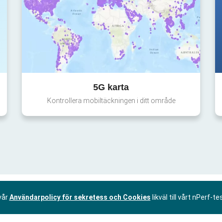
5G karta
Kontrollera mobiltäckningen i ditt område
vår
Användarpolicy för sekretess och Cookies
likväl till vårt nPerf-te