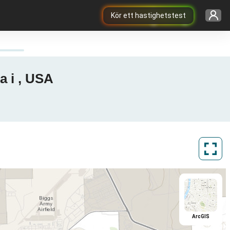
Kör ett hastighetstest
a i , USA
ArcGIS