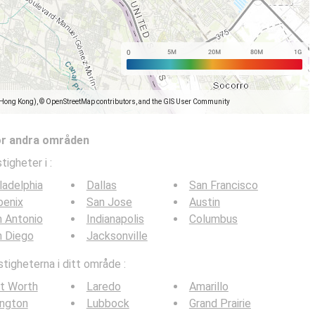
(Hong Kong), © OpenStreetMap contributors, and the GIS User Community
ör andra områden
tigheter i
:
ladelphia
Dallas
San Francisco
oenix
San Jose
Austin
 Antonio
Indianapolis
Columbus
n Diego
Jacksonville
tigheterna i ditt område :
t Worth
Laredo
Amarillo
ington
Lubbock
Grand Prairie