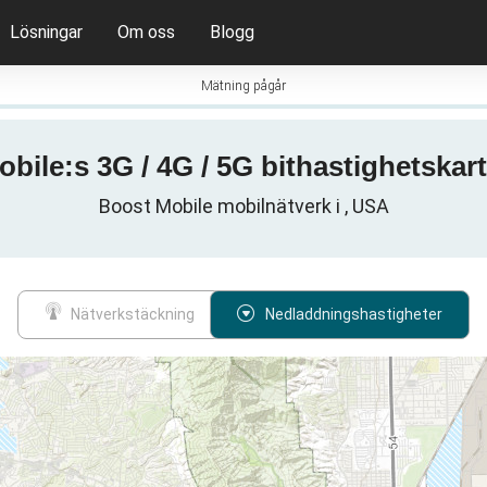
Lösningar
Om oss
Blogg
Mätning pågår
bile:s 3G / 4G / 5G bithastighetskart
Boost Mobile mobilnätverk i , USA
Nätverkstäckning
Nedladdningshastigheter