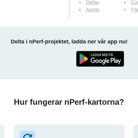
Dallas
Cor
Austin
Pl
Delta i nPerf-projektet, ladda ner vår app nu!
Hur fungerar nPerf-kartorna?