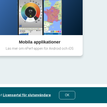
Mobila applikationer
Läs mer om nPerf-appen för Android och iOS
st
Licensavtal för slutanvändare
.
OK