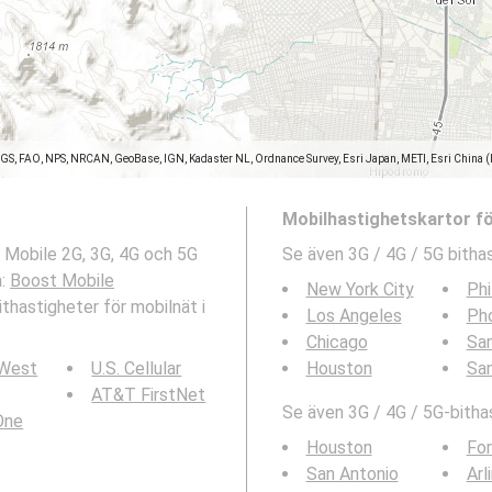
SGS, FAO, NPS, NRCAN, GeoBase, IGN, Kadaster NL, Ordnance Survey, Esri Japan, METI, Esri China 
Mobilhastighetskartor f
t Mobile 2G, 3G, 4G och 5G
Se även 3G / 4G / 5G bithas
å:
Boost Mobile
New York City
Phi
thastigheter för mobilnät i
Los Angeles
Ph
Chicago
San
 West
U.S. Cellular
Houston
Sa
AT&T FirstNet
Se även 3G / 4G / 5G-bithas
 One
Houston
For
San Antonio
Arl