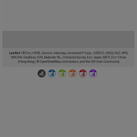
Leaflet
|
© Esri, HERE, Garmin, Intermap, increment P Corp., GEBCO, USGS, FAO, NPS,
NRCAN, GeoBase, IGN, Kadaster NL, Ordnance Survey, Esri Japan, METI, Esri China
(Hong Kong), © OpenStreetMap contributors, and the GIS User Community