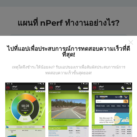
แผนที่ nPerf ทำงานอย่างไร?
ไปที่แอปเพื่อประสบการณ์การทดสอบความเร็วที่ดี
ที่สุด!
ข้อมูลมาจากไหน?
เหตุใดจึงชำระให้น้อยลง? รับแอปของเราเพื่อสัมผัสประสบการณ์การ
ทดสอบความเร็วขั้นสุดยอด!
ข้อมูลนี้ถูกรวบรวมจากการทดสอบที่ดำเนินการโดยผู้ใช้
งานแอพ nPerf เป็นการทดสอบที่ทำในสภาพการใช้งาน
จริง ในจุดที่ทดสอบ ถ้าคุณอยากมีส่วนร่วม เพียงคุณดาวน์
โหลดแอพ nPerf ลงในสมาร์ทโฟนของคุณ
ยิ่งได้ข้อมูล
มากขึ้นเท่าไหร่ แผนที่ที่ได้ก็ยิ่งสมบูรณ์มากขึ้น!