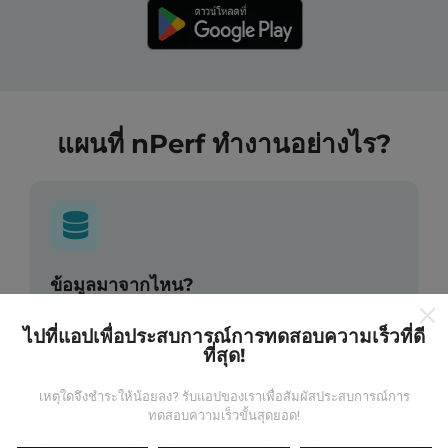
แผนที่ nPerf ทำงานอย่างไร?
ข้อมูลมาจากไหน?
ข้อมูลนี้ถูกรวบรวมจากการทดสอบที่ดำเนินการโดยผู้ใช้
ไปที่แอปเพื่อประสบการณ์การทดสอบความเร็วที่ดี
งานแอพ nPerf เป็นการทดสอบที่ทำในสภาพการใช้งาน
ที่สุด!
จริง ในจุดที่ทดสอบ ถ้าคุณอยากมีส่วนร่วม เพียงคุณดาวน์
โหลดแอพ nPerf ลงในสมาร์ทโฟนของคุณ
ยิ่งได้ข้อมูล
เหตุใดจึงชำระให้น้อยลง? รับแอปของเราเพื่อสัมผัสประสบการณ์การ
มากขึ้นเท่าไหร่ แผนที่ที่ได้ก็ยิ่งสมบูรณ์มากขึ้น!
ทดสอบความเร็วขั้นสุดยอด!