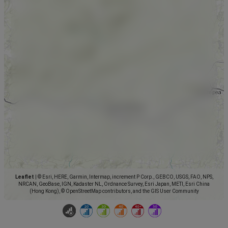
Leaflet
|
© Esri, HERE, Garmin, Intermap, increment P Corp., GEBCO, USGS, FAO, NPS,
NRCAN, GeoBase, IGN, Kadaster NL, Ordnance Survey, Esri Japan, METI, Esri China
(Hong Kong), © OpenStreetMap contributors, and the GIS User Community