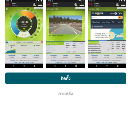
มีการปรับปรุงอย่างไร?
แผนที่แสดงความครอบคลุมมีปรับปรุงข้อมูลโดยบอททุกๆ
ชั่วโมง แผนที่ความเร็ว
ปรับปรุงข้อมูลทุกๆ15นาที
ข้อมูล
แสดงอยู่เป็นเวลาสองปี หลังจากสองปี ข้อมูลที่เก่าที่สุดจะ
ถูกลบออกไปจากแผนที่เดือนละครั้ง
โดยการเรียกดู nPerf.com คุณยอมรับ
นโยบายความเป็นส่วนตัว และ
ติดตั้ง
การใช้คุกกี้
และ
ข้อตกลงในการใช้งาน
สำหรับผู้ใช้การทดสอบ nPerf
ภายหลัง
โอเค
ข้อมูลมีความน่าเชื่อถือ และถูกต้องแค่ไหน?
การทดสอบจะดำเนินการในอุปกรณ์ของผู้ใช้ ความแม่นยำ