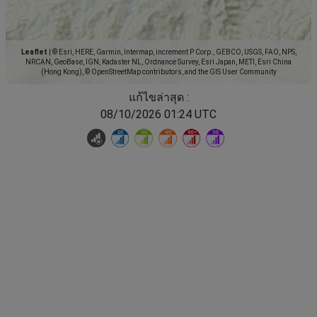
Leaflet
|
© Esri, HERE, Garmin, Intermap, increment P Corp., GEBCO, USGS, FAO, NPS,
NRCAN, GeoBase, IGN, Kadaster NL, Ordnance Survey, Esri Japan, METI, Esri China
(Hong Kong), © OpenStreetMap contributors, and the GIS User Community
แก้ไขล่าสุด :
08/10/2026 01:24 UTC