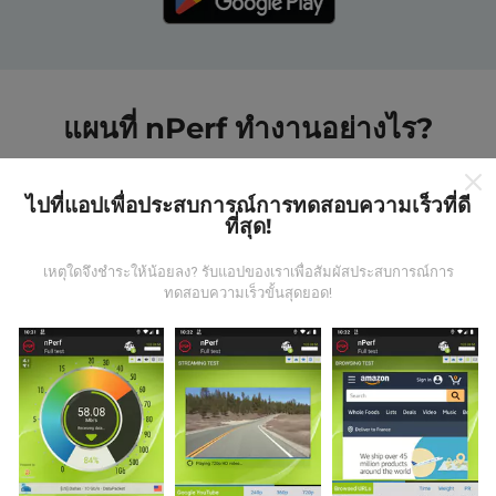
แผนที่ nPerf ทำงานอย่างไร?
ไปที่แอปเพื่อประสบการณ์การทดสอบความเร็วที่ดี
ที่สุด!
เหตุใดจึงชำระให้น้อยลง? รับแอปของเราเพื่อสัมผัสประสบการณ์การ
ข้อมูลมาจากไหน?
ทดสอบความเร็วขั้นสุดยอด!
ข้อมูลนี้ถูกรวบรวมจากการทดสอบที่ดำเนินการโดยผู้ใช้
งานแอพ nPerf เป็นการทดสอบที่ทำในสภาพการใช้งาน
จริง ในจุดที่ทดสอบ ถ้าคุณอยากมีส่วนร่วม เพียงคุณดาวน์
โหลดแอพ nPerf ลงในสมาร์ทโฟนของคุณ
ยิ่งได้ข้อมูล
มากขึ้นเท่าไหร่ แผนที่ที่ได้ก็ยิ่งสมบูรณ์มากขึ้น!