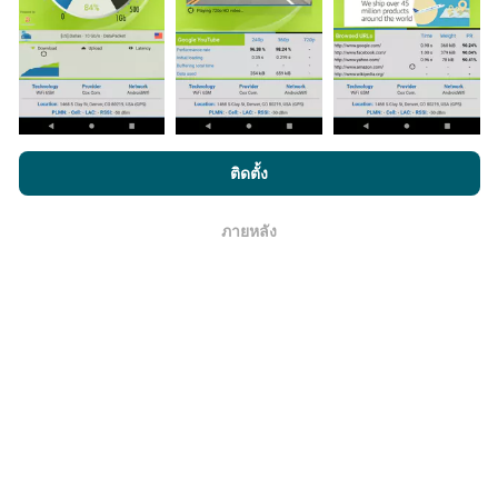
จริง ในจุดที่ทดสอบ ถ้าคุณอยากมีส่วนร่วม เพียงคุณดาวน์
โหลดแอพ nPerf ลงในสมาร์ทโฟนของคุณ
ยิ่งได้ข้อมูล
มากขึ้นเท่าไหร่ แผนที่ที่ได้ก็ยิ่งสมบูรณ์มากขึ้น!
โดยการเรียกดู nPerf.com คุณยอมรับ
นโยบายความเป็นส่วนตัว และ
ติดตั้ง
การใช้คุกกี้
และ
ข้อตกลงในการใช้งาน
สำหรับผู้ใช้การทดสอบ nPerf
ภายหลัง
มีการปรับปรุงอย่างไร?
โอเค
แผนที่แสดงความครอบคลุมมีปรับปรุงข้อมูลโดยบอททุกๆ
ชั่วโมง แผนที่ความเร็ว
ปรับปรุงข้อมูลทุกๆ15นาที
ข้อมูล
แสดงอยู่เป็นเวลาสองปี หลังจากสองปี ข้อมูลที่เก่าที่สุดจะ
ถูกลบออกไปจากแผนที่เดือนละครั้ง