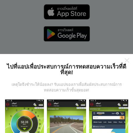
ไปที่แอปเพื่อประสบการณ์การทดสอบความเร็วที่ดี
แผนที่ nPerf ทำงานอย่างไร?
ที่สุด!
เหตุใดจึงชำระให้น้อยลง? รับแอปของเราเพื่อสัมผัสประสบการณ์การ
ทดสอบความเร็วขั้นสุดยอด!
ข้อมูลมาจากไหน?
ข้อมูลนี้ถูกรวบรวมจากการทดสอบที่ดำเนินการโดยผู้ใช้
งานแอพ nPerf เป็นการทดสอบที่ทำในสภาพการใช้งาน