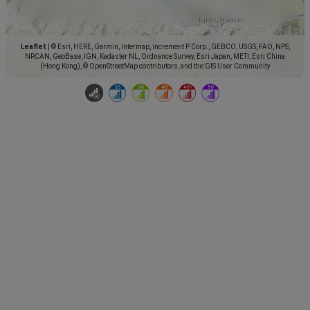
Leaflet
|
© Esri, HERE, Garmin, Intermap, increment P Corp., GEBCO, USGS, FAO, NPS,
NRCAN, GeoBase, IGN, Kadaster NL, Ordnance Survey, Esri Japan, METI, Esri China
(Hong Kong), © OpenStreetMap contributors, and the GIS User Community