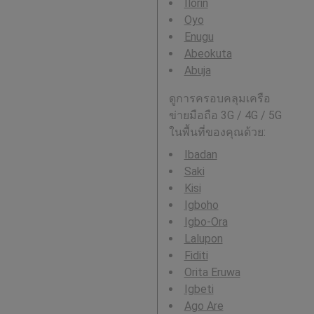
Ilorin
Oyo
Enugu
Abeokuta
Abuja
ดูการครอบคลุมเครือ
ข่ายมือถือ 3G / 4G / 5G
ในพื้นที่ของคุณด้วย:
Ibadan
Saki
Kisi
Igboho
Igbo-Ora
Lalupon
Fiditi
Orita Eruwa
Igbeti
Ago Are