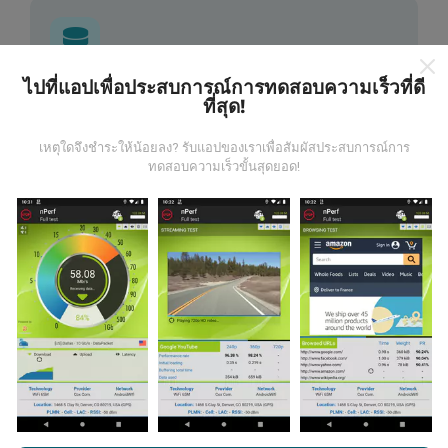
ไปที่แอปเพื่อประสบการณ์การทดสอบความเร็วที่ดี
ข้อมูลมาจากไหน?
ที่สุด!
ข้อมูลนี้ถูกรวบรวมจากการทดสอบที่ดำเนินการโดยผู้ใช้
เหตุใดจึงชำระให้น้อยลง? รับแอปของเราเพื่อสัมผัสประสบการณ์การ
งานแอพ nPerf เป็นการทดสอบที่ทำในสภาพการใช้งาน
ทดสอบความเร็วขั้นสุดยอด!
จริง ในจุดที่ทดสอบ ถ้าคุณอยากมีส่วนร่วม เพียงคุณดาวน์
โหลดแอพ nPerf ลงในสมาร์ทโฟนของคุณ
ยิ่งได้ข้อมูล
มากขึ้นเท่าไหร่ แผนที่ที่ได้ก็ยิ่งสมบูรณ์มากขึ้น!
มีการปรับปรุงอย่างไร?
แผนที่แสดงความครอบคลุมมีปรับปรุงข้อมูลโดยบอททุกๆ