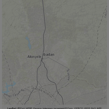
Leaflet
|
© Esri, HERE, Garmin, Intermap, increment P Corp., GEBCO, USGS, FAO, NPS,