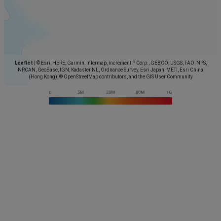
Leaflet
|
© Esri, HERE, Garmin, Intermap, increment P Corp., GEBCO, USGS, FAO, NPS,
NRCAN, GeoBase, IGN, Kadaster NL, Ordnance Survey, Esri Japan, METI, Esri China
(Hong Kong), © OpenStreetMap contributors, and the GIS User Community