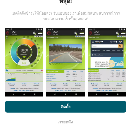
มีการปรับปรุงอย่างไร?
ที่สุด!
เหตุใดจึงชำระให้น้อยลง? รับแอปของเราเพื่อสัมผัสประสบการณ์การ
แผนที่แสดงความครอบคลุมมีปรับปรุงข้อมูลโดยบอททุกๆ
ทดสอบความเร็วขั้นสุดยอด!
ชั่วโมง แผนที่ความเร็ว
ปรับปรุงข้อมูลทุกๆ15นาที
ข้อมูล
แสดงอยู่เป็นเวลาสองปี หลังจากสองปี ข้อมูลที่เก่าที่สุดจะ
ถูกลบออกไปจากแผนที่เดือนละครั้ง
ข้อมูลมีความน่าเชื่อถือ และถูกต้องแค่ไหน?
การทดสอบจะดำเนินการในอุปกรณ์ของผู้ใช้ ความแม่นยำ
ของพิกัดภูมิศาสตร์ขึ้นอยู่กับคุณภาพการรับสัญญาณ GPS
ในขณะที่ทำการทดสอบ สำหรับข้อมูลความครอบคลุม เรา
โดยการเรียกดู nPerf.com คุณยอมรับ
นโยบายความเป็นส่วนตัว และ
ติดตั้ง
จะผลการทดสอบที่มีความแม่นยำของพิกัดภูมิศาสตร์
คลาด
การใช้คุกกี้
และ
ข้อตกลงในการใช้งาน
สำหรับผู้ใช้การทดสอบ nPerf
เคลื่อนไม่เกิน 50 เมตร
สำหรับผลการทดสอบดาวน์โหลด
บิตเรต เกณฑ์จะในระยะคลาดเคลื่อนไม่เกิน 200 เมตร
ภายหลัง
โอเค